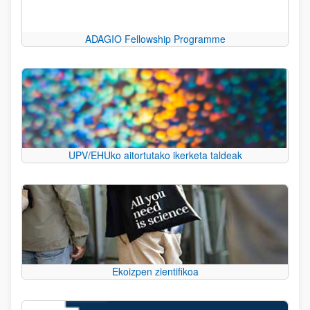
ADAGIO Fellowship Programme
UPV/EHUko aitortutako ikerketa taldeak
Ekoizpen zientifikoa