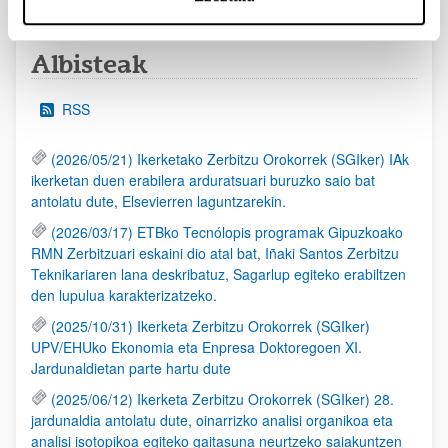
Albisteak
RSS
(2026/05/21) Ikerketako Zerbitzu Orokorrek (SGIker) IAk
ikerketan duen erabilera arduratsuari buruzko saio bat
antolatu dute, Elsevierren laguntzarekin.
(2026/03/17) ETBko Tecnólopis programak Gipuzkoako
RMN Zerbitzuari eskaini dio atal bat, Iñaki Santos Zerbitzu
Teknikariaren lana deskribatuz, Sagarlup egiteko erabiltzen
den lupulua karakterizatzeko.
(2025/10/31) Ikerketa Zerbitzu Orokorrek (SGIker)
UPV/EHUko Ekonomia eta Enpresa Doktoregoen XI.
Jardunaldietan parte hartu dute
(2025/06/12) Ikerketa Zerbitzu Orokorrek (SGIker) 28.
jardunaldia antolatu dute, oinarrizko analisi organikoa eta
analisi isotopikoa egiteko gaitasuna neurtzeko saiakuntzen