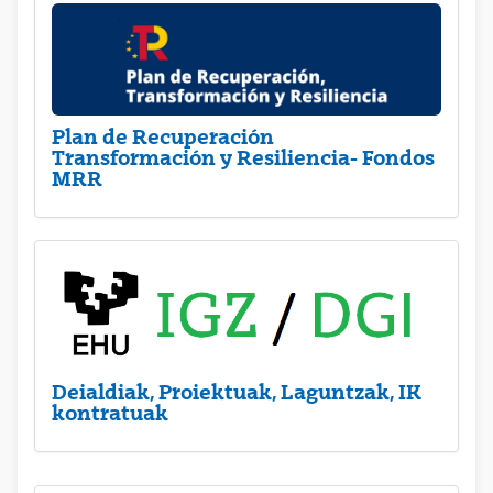
Plan de Recuperación
Transformación y Resiliencia- Fondos
MRR
Deialdiak, Proiektuak, Laguntzak, IK
kontratuak