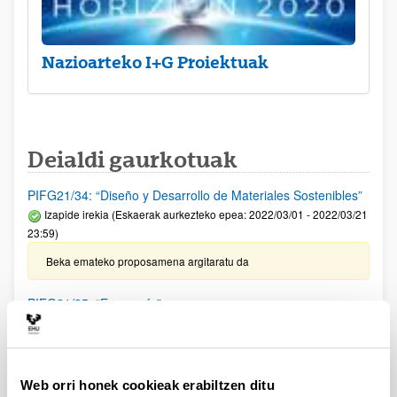
Nazioarteko I+G Proiektuak
Deialdi gaurkotuak
PIFG21/34: “Diseño y Desarrollo de Materiales Sostenibles”
Izapide irekia (Eskaerak aurkezteko epea: 2022/03/01 - 2022/03/21
23:59)
Beka emateko proposamena argitaratu da
PIFG21/35: “Economía”
Aurkezteko epea itxita: 2022/03/09 - 2022/03/29 23:59
Beka emateko proposamena argitaratu da
Web orri honek cookieak erabiltzen ditu
LAIR FUNDAZIOAREN INMUNITATE TUMORALAREN