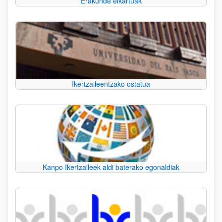
Erakunde elkartuak
Ikertzaileentzako ostatua
Kanpo Ikertzaileek aldi baterako egonaldiak