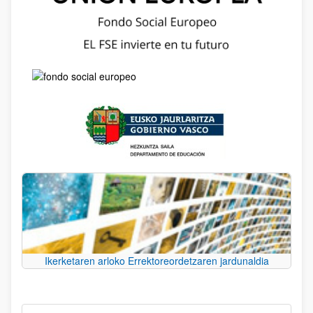
Ikerketaren arloko Errektoreordetzaren jardunaldia