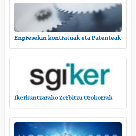
Enpresekin kontratuak eta Patenteak
Ikerkuntzarako Zerbitzu Orokorrak