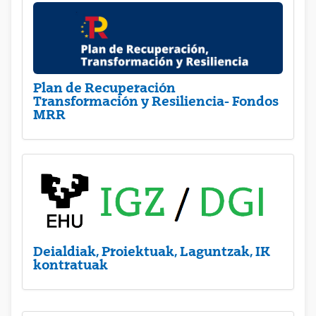
Plan de Recuperación
Transformación y Resiliencia- Fondos
MRR
Deialdiak, Proiektuak, Laguntzak, IK
kontratuak