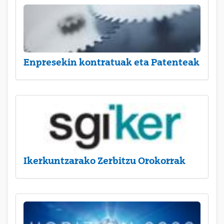
Enpresekin kontratuak eta Patenteak
Ikerkuntzarako Zerbitzu Orokorrak