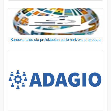
Kanpoko talde eta proiektuetan parte hartzeko prozedura