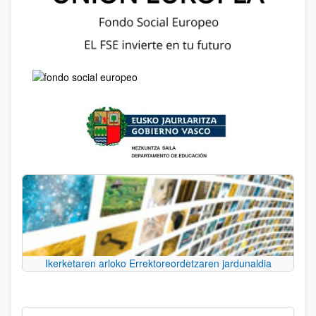
Ikerketaren arloko Errektoreordetzaren jardunaldia