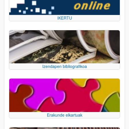
IKERTU
Izendapen bibliografikoa
Erakunde elkartuak