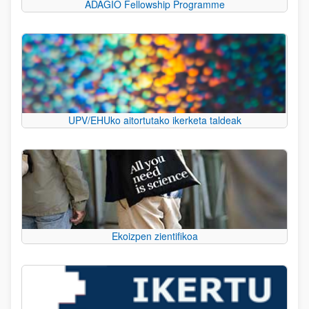
ADAGIO Fellowship Programme
UPV/EHUko aitortutako ikerketa taldeak
Ekoizpen zientifikoa