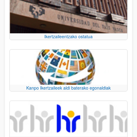
Ikertzaileentzako ostatua
Kanpo Ikertzaileek aldi baterako egonaldiak