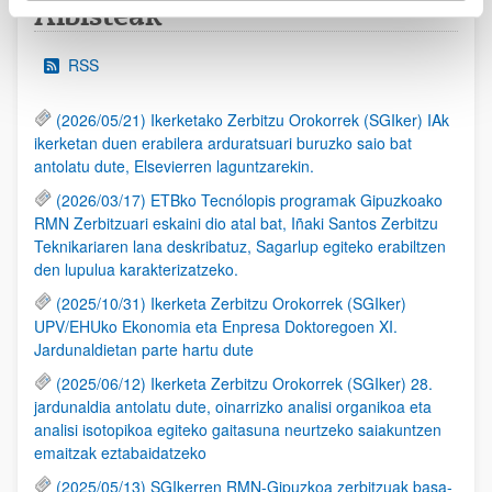
Albisteak
RSS
(2026/05/21) Ikerketako Zerbitzu Orokorrek (SGIker) IAk
ikerketan duen erabilera arduratsuari buruzko saio bat
antolatu dute, Elsevierren laguntzarekin.
(2026/03/17) ETBko Tecnólopis programak Gipuzkoako
RMN Zerbitzuari eskaini dio atal bat, Iñaki Santos Zerbitzu
Teknikariaren lana deskribatuz, Sagarlup egiteko erabiltzen
den lupulua karakterizatzeko.
(2025/10/31) Ikerketa Zerbitzu Orokorrek (SGIker)
UPV/EHUko Ekonomia eta Enpresa Doktoregoen XI.
Jardunaldietan parte hartu dute
(2025/06/12) Ikerketa Zerbitzu Orokorrek (SGIker) 28.
jardunaldia antolatu dute, oinarrizko analisi organikoa eta
analisi isotopikoa egiteko gaitasuna neurtzeko saiakuntzen
emaitzak eztabaidatzeko
(2025/05/13) SGIkerren RMN-Gipuzkoa zerbitzuak basa-