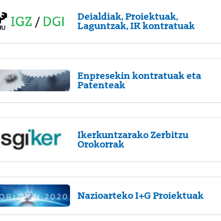
Deialdiak, Proiektuak,
Laguntzak, IK kontratuak
Enpresekin kontratuak eta
Patenteak
Ikerkuntzarako Zerbitzu
Orokorrak
Nazioarteko I+G Proiektuak