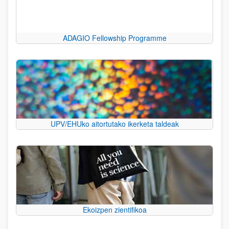
ADAGIO Fellowship Programme
UPV/EHUko aitortutako ikerketa taldeak
Ekoizpen zientifikoa