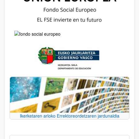
Ikerketaren arloko Errektoreordetzaren jardunaldia