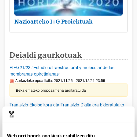
Nazioarteko I+G Proiektuak
Deialdi gaurkotuak
PIFG21/23:”Estudio ultraestructural y molecular de las
membranas epiretinianas“
Aurkezteko epea itxita: 2021/11/26 - 2021/12/21 23:59
Beka emateko proposamena argitaratu da
Trantsizio Ekologikora eta Trantsizio Digitalera bideratutako
proiektu estrategikoetarako laguntzak
Aurkezteko epea itxita: 2021/12/16 - 2022/01/19 14:00
Deialdia argitaratu da. Eskaerak aurkezteko epea
2022/01/19an 14: 00etan amaituko da.
Web orri honek cookieak erabiltzen ditu