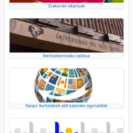
Erakunde elkartuak
Ikertzaileentzako ostatua
Kanpo Ikertzaileek aldi baterako egonaldiak