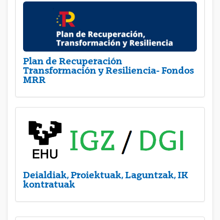
Plan de Recuperación
Transformación y Resiliencia- Fondos
MRR
Deialdiak, Proiektuak, Laguntzak, IK
kontratuak