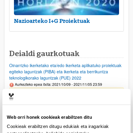
Nazioarteko I+G Proiektuak
Deialdi gaurkotuak
Oinarrizko ikerketako eta/edo ikerketa aplikatuko proiektuak
egiteko laguntzak (PIBA) eta ikerketa eta berrikuntza
teknologikorako laguntzak (PUE) 2022
Aurkezteko epea itxita: 2021/10/09 - 2021/11/05 23:59
Deialdia argitaratu da
PIFG21/15: “Tecnologías Cuánticas"
Aurkezteko epea itxita: 2021/09/28 - 2021/10/19 23:59
Web orri honek cookieak erabiltzen ditu
Beka emateko proposamena argitaratu da
Cookieak erabiltzen ditugu edukiak eta iragarkiak