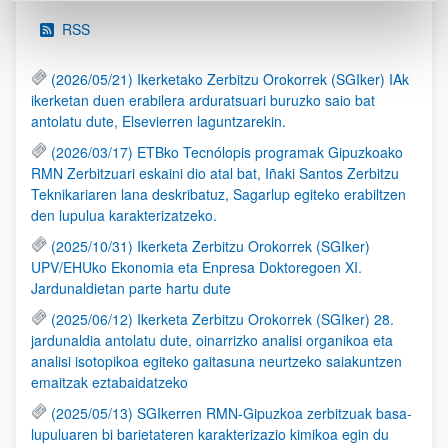
RSS
(2026/05/21) Ikerketako Zerbitzu Orokorrek (SGIker) IAk
ikerketan duen erabilera arduratsuari buruzko saio bat
antolatu dute, Elsevierren laguntzarekin.
(2026/03/17) ETBko Tecnólopis programak Gipuzkoako
RMN Zerbitzuari eskaini dio atal bat, Iñaki Santos Zerbitzu
Teknikariaren lana deskribatuz, Sagarlup egiteko erabiltzen
den lupulua karakterizatzeko.
(2025/10/31) Ikerketa Zerbitzu Orokorrek (SGIker)
UPV/EHUko Ekonomia eta Enpresa Doktoregoen XI.
Jardunaldietan parte hartu dute
(2025/06/12) Ikerketa Zerbitzu Orokorrek (SGIker) 28.
jardunaldia antolatu dute, oinarrizko analisi organikoa eta
analisi isotopikoa egiteko gaitasuna neurtzeko saiakuntzen
emaitzak eztabaidatzeko
(2025/05/13) SGIkerren RMN-Gipuzkoa zerbitzuak basa-
lupuluaren bi barietateren karakterizazio kimikoa egin du