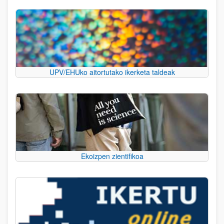
UPV/EHUko aitortutako ikerketa taldeak
Ekoizpen zientifikoa