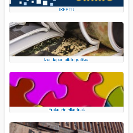
IKERTU
Izendapen bibliografikoa
Erakunde elkartuak