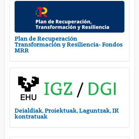
Plan de Recuperación
Transformación y Resiliencia- Fondos
MRR
Deialdiak, Proiektuak, Laguntzak, IK
kontratuak