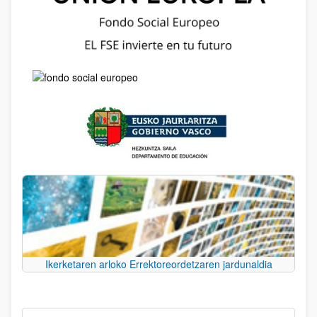
Ikerketaren arloko Errektoreordetzaren jardunaldia