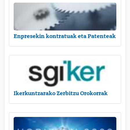
Enpresekin kontratuak eta Patenteak
Ikerkuntzarako Zerbitzu Orokorrak