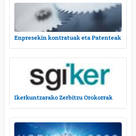
Enpresekin kontratuak eta Patenteak
Ikerkuntzarako Zerbitzu Orokorrak