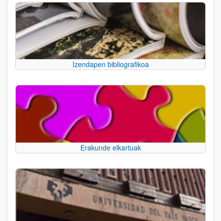
Izendapen bibliografikoa
Erakunde elkartuak