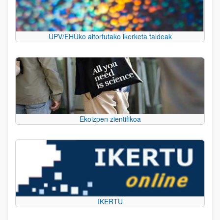
UPV/EHUko aitortutako ikerketa taldeak
Ekoizpen zientifikoa
IKERTU