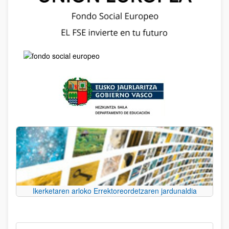
Ikerketaren arloko Errektoreordetzaren jardunaldia