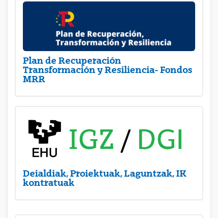
Plan de Recuperación
Transformación y Resiliencia- Fondos
MRR
Deialdiak, Proiektuak, Laguntzak, IK
kontratuak