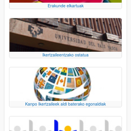
Erakunde elkartuak
Ikertzaileentzako ostatua
Kanpo Ikertzaileek aldi baterako egonaldiak