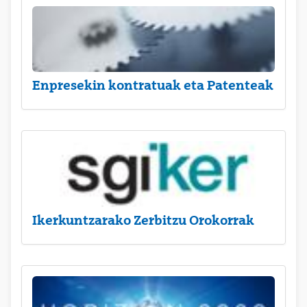
Enpresekin kontratuak eta Patenteak
Ikerkuntzarako Zerbitzu Orokorrak