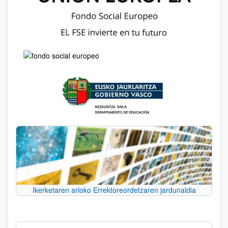
Ikerketaren arloko Errektoreordetzaren jardunaldia