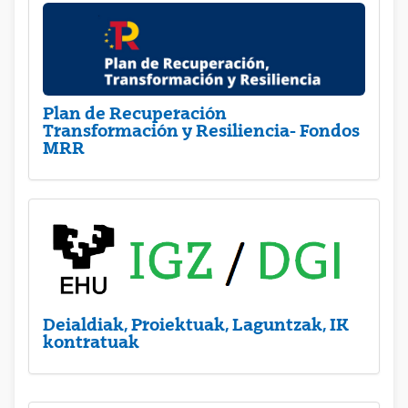
Plan de Recuperación
Transformación y Resiliencia- Fondos
MRR
Deialdiak, Proiektuak, Laguntzak, IK
kontratuak