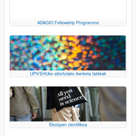
ADAGIO Fellowship Programme
UPV/EHUko aitortutako ikerketa taldeak
Ekoizpen zientifikoa