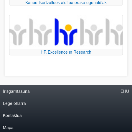
Kanpo Ikertzaileek aldi baterako egonaldiak
HR Excellence in Research
Irisgarritasuna
EHU
Lege oharra
Kontaktua
Mapa