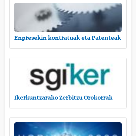
Enpresekin kontratuak eta Patenteak
Ikerkuntzarako Zerbitzu Orokorrak