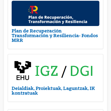
Plan de Recuperación
Transformación y Resiliencia- Fondos
MRR
Deialdiak, Proiektuak, Laguntzak, IK
kontratuak