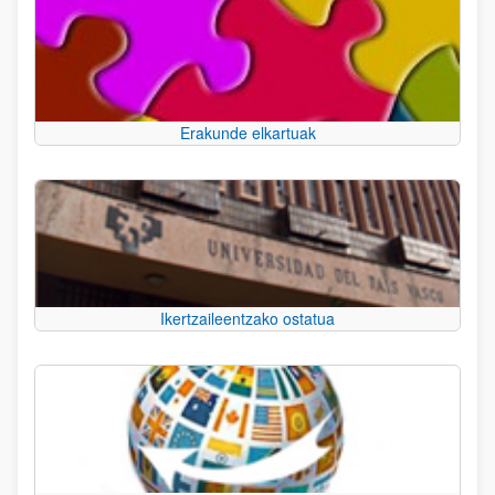
Erakunde elkartuak
Ikertzaileentzako ostatua