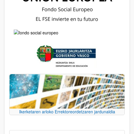
Ikerketaren arloko Errektoreordetzaren jardunaldia