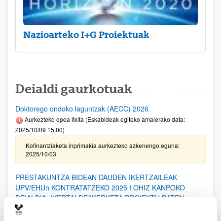
Nazioarteko I+G Proiektuak
Deialdi gaurkotuak
Doktorego ondoko laguntzak (AECC) 2026
Aurkezteko epea itxita (Eskabideak egiteko amaierako data:
2025/10/09 15:00)
Kofinantziaketa inprimakia aurkezteko azkenengo eguna:
2025/10/03
PRESTAKUNTZA BIDEAN DAUDEN IKERTZAILEAK
UPV/EHUn KONTRATATZEKO 2025 I OHIZ KANPOKO
DEIALDIA, IKERTALDE/IKERKETA PROIEKTU BATEN
BALIABIDE PROPIOEKIN FINANTZATURIK
Aurkezteko epea itxita: 2025/07/11 - 2025/07/18