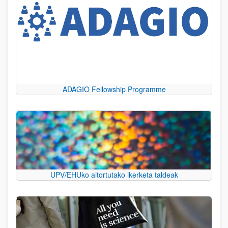
ADAGIO Fellowship Programme
UPV/EHUko aitortutako ikerketa taldeak