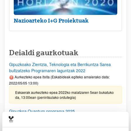
Nazioarteko I+G Proiektuak
Deialdi gaurkotuak
Gipuzkoako Zientzia, Teknologia eta Berrikuntza Sarea
bultzatzeko Programaren laguntzak 2022
Aurkezteko epea itxita (Eskabideak egiteko amaierako data:
2022/05/05 13:00)
Eskaerak aurkezteko epea 2022ko maiatzaren 5ean bukatuko
da, 13:00ean (penintsulako ordutegia)
Gipuzkoa Quantum programa 2025
Aurkezteko epea itxita (Eskabideak egiteko amaierako data:
2025/06/02 13:00)