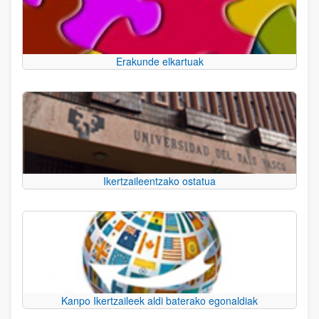
Erakunde elkartuak
Ikertzaileentzako ostatua
Kanpo Ikertzaileek aldi baterako egonaldiak