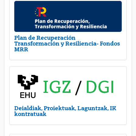
Plan de Recuperación
Transformación y Resiliencia- Fondos
MRR
Deialdiak, Proiektuak, Laguntzak, IK
kontratuak