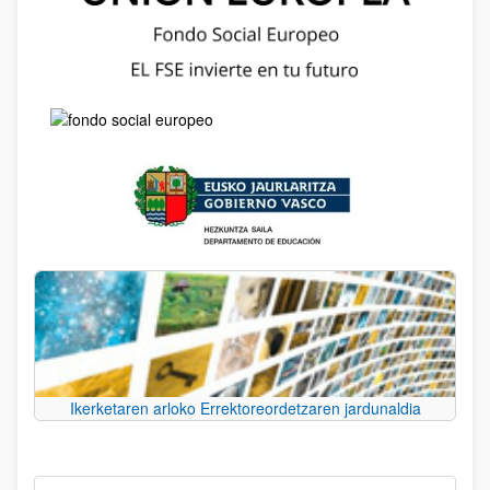
Ikerketaren arloko Errektoreordetzaren jardunaldia