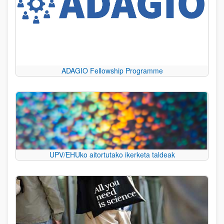
ADAGIO Fellowship Programme
UPV/EHUko aitortutako ikerketa taldeak