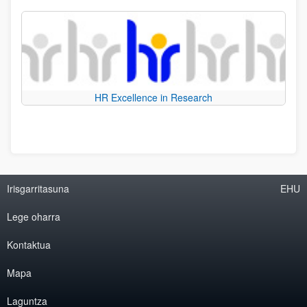
HR Excellence in Research
Irisgarritasuna
EHU
Lege oharra
Kontaktua
Mapa
Laguntza