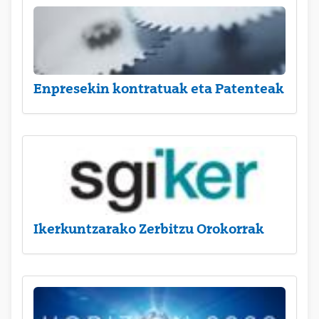
Enpresekin kontratuak eta Patenteak
Ikerkuntzarako Zerbitzu Orokorrak