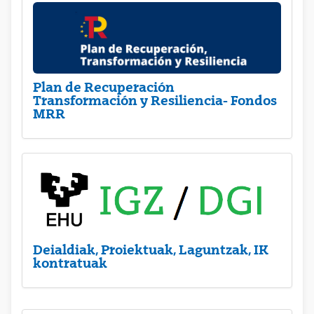
Plan de Recuperación
Transformación y Resiliencia- Fondos
MRR
Deialdiak, Proiektuak, Laguntzak, IK
kontratuak