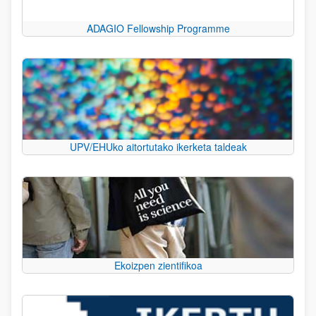
ADAGIO Fellowship Programme
UPV/EHUko aitortutako ikerketa taldeak
Ekoizpen zientifikoa