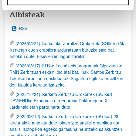
Albisteak
RSS
(2026/05/21) Ikerketako Zerbitzu Orokorrek (SGIker) IAk
ikerketan duen erabilera arduratsuari buruzko saio bat
antolatu dute, Elsevierren laguntzarekin.
(2026/03/17) ETBko Tecnólopis programak Gipuzkoako
RMN Zerbitzuari eskaini dio atal bat, Iñaki Santos Zerbitzu
Teknikariaren lana deskribatuz, Sagarlup egiteko erabiltzen
den lupulua karakterizatzeko.
(2025/10/31) Ikerketa Zerbitzu Orokorrek (SGIker)
UPV/EHUko Ekonomia eta Enpresa Doktoregoen XI.
Jardunaldietan parte hartu dute
(2025/06/12) Ikerketa Zerbitzu Orokorrek (SGIker) 28.
jardunaldia antolatu dute, oinarrizko analisi organikoa eta
analisi isotopikoa egiteko gaitasuna neurtzeko saiakuntzen
emaitzak eztabaidatzeko