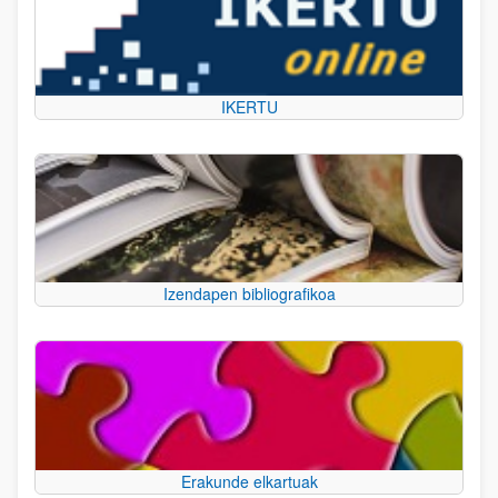
IKERTU
Izendapen bibliografikoa
Erakunde elkartuak