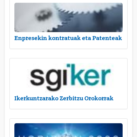
Enpresekin kontratuak eta Patenteak
Ikerkuntzarako Zerbitzu Orokorrak