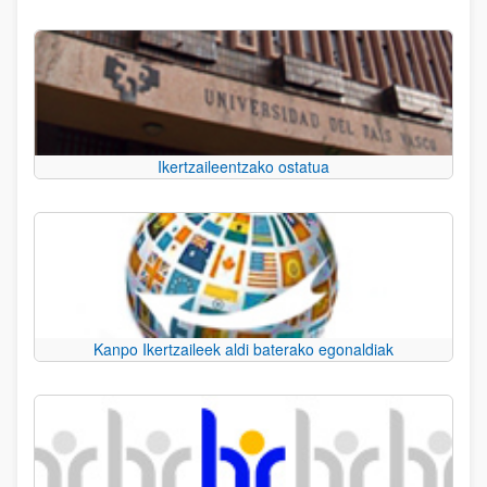
Ikertzaileentzako ostatua
Kanpo Ikertzaileek aldi baterako egonaldiak