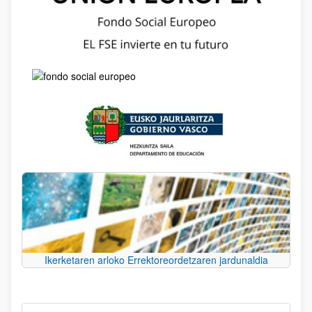
Ikerketaren arloko Errektoreordetzaren jardunaldia