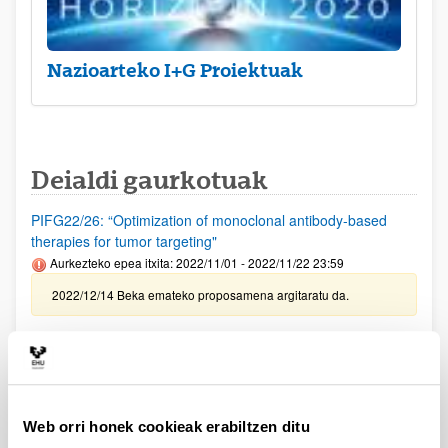
Nazioarteko I+G Proiektuak
Deialdi gaurkotuak
PIFG22/26: “Optimization of monoclonal antibody-based
therapies for tumor targeting"
Aurkezteko epea itxita: 2022/11/01 - 2022/11/22 23:59
2022/12/14 Beka emateko proposamena argitaratu da.
PIFG22/29: “Derecho transnacional del trabajo y transporte”
Aurkezteko epea itxita: 2022/11/04 - 2022/11/24 23:59
2022/12/14 - Beka emateko proposamena argitaratu da
Web orri honek cookieak erabiltzen ditu
LOREAL FUNDAZIOA - FOR WOMEN IN SCIENCE 2022 -