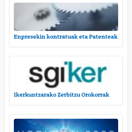
Enpresekin kontratuak eta Patenteak
Ikerkuntzarako Zerbitzu Orokorrak