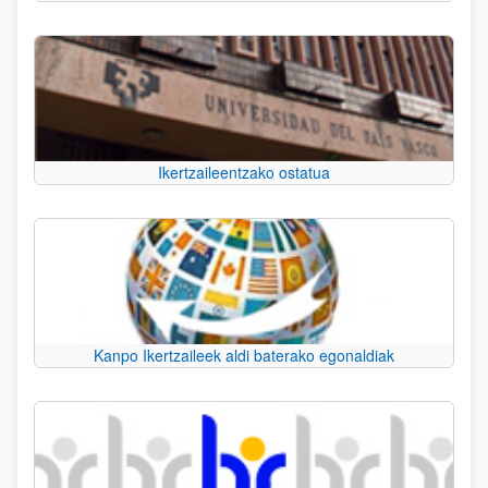
Ikertzaileentzako ostatua
Kanpo Ikertzaileek aldi baterako egonaldiak