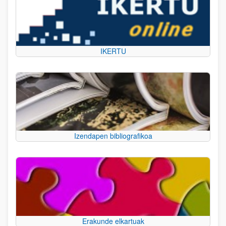
IKERTU
Izendapen bibliografikoa
Erakunde elkartuak