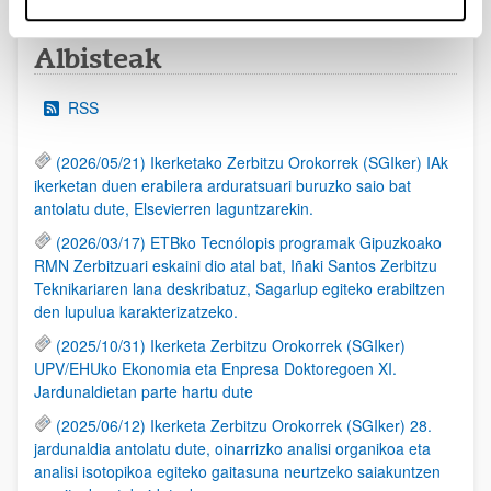
Albisteak
RSS
(2026/05/21) Ikerketako Zerbitzu Orokorrek (SGIker) IAk
ikerketan duen erabilera arduratsuari buruzko saio bat
antolatu dute, Elsevierren laguntzarekin.
(2026/03/17) ETBko Tecnólopis programak Gipuzkoako
RMN Zerbitzuari eskaini dio atal bat, Iñaki Santos Zerbitzu
Teknikariaren lana deskribatuz, Sagarlup egiteko erabiltzen
den lupulua karakterizatzeko.
(2025/10/31) Ikerketa Zerbitzu Orokorrek (SGIker)
UPV/EHUko Ekonomia eta Enpresa Doktoregoen XI.
Jardunaldietan parte hartu dute
(2025/06/12) Ikerketa Zerbitzu Orokorrek (SGIker) 28.
jardunaldia antolatu dute, oinarrizko analisi organikoa eta
analisi isotopikoa egiteko gaitasuna neurtzeko saiakuntzen