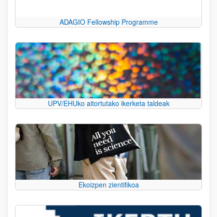
ADAGIO Fellowship Programme
UPV/EHUko aitortutako ikerketa taldeak
Ekoizpen zientifikoa