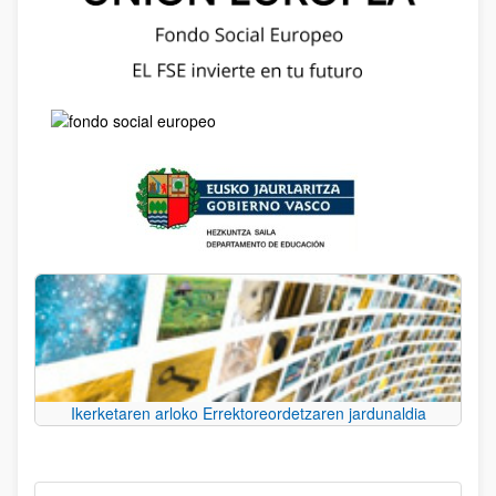
Ikerketaren arloko Errektoreordetzaren jardunaldia