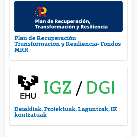
Plan de Recuperación
Transformación y Resiliencia- Fondos
MRR
Deialdiak, Proiektuak, Laguntzak, IK
kontratuak