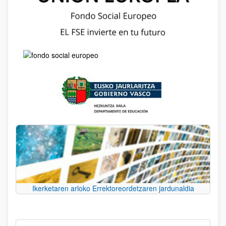
Ikerketaren arloko Errektoreordetzaren jardunaldia