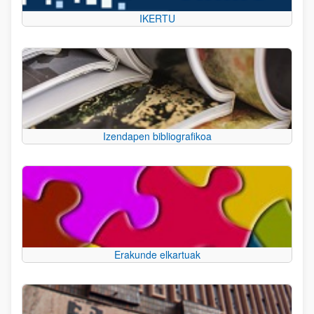
IKERTU
Izendapen bibliografikoa
Erakunde elkartuak