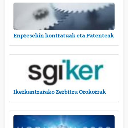
Enpresekin kontratuak eta Patenteak
Ikerkuntzarako Zerbitzu Orokorrak