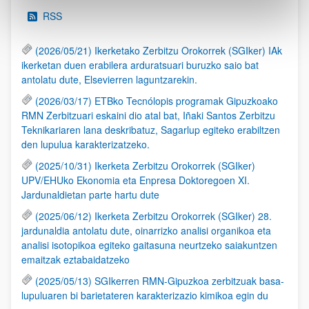
RSS
(2026/05/21) Ikerketako Zerbitzu Orokorrek (SGIker) IAk
ikerketan duen erabilera arduratsuari buruzko saio bat
antolatu dute, Elsevierren laguntzarekin.
(2026/03/17) ETBko Tecnólopis programak Gipuzkoako
RMN Zerbitzuari eskaini dio atal bat, Iñaki Santos Zerbitzu
Teknikariaren lana deskribatuz, Sagarlup egiteko erabiltzen
den lupulua karakterizatzeko.
(2025/10/31) Ikerketa Zerbitzu Orokorrek (SGIker)
UPV/EHUko Ekonomia eta Enpresa Doktoregoen XI.
Jardunaldietan parte hartu dute
(2025/06/12) Ikerketa Zerbitzu Orokorrek (SGIker) 28.
jardunaldia antolatu dute, oinarrizko analisi organikoa eta
analisi isotopikoa egiteko gaitasuna neurtzeko saiakuntzen
emaitzak eztabaidatzeko
(2025/05/13) SGIkerren RMN-Gipuzkoa zerbitzuak basa-
lupuluaren bi barietateren karakterizazio kimikoa egin du