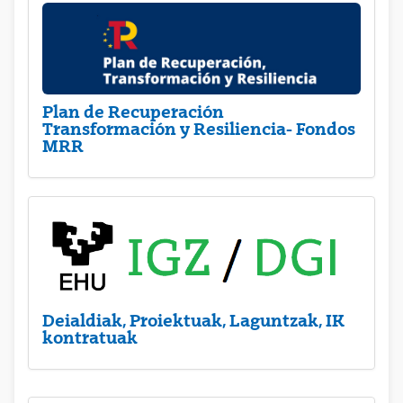
Plan de Recuperación
Transformación y Resiliencia- Fondos
MRR
Deialdiak, Proiektuak, Laguntzak, IK
kontratuak