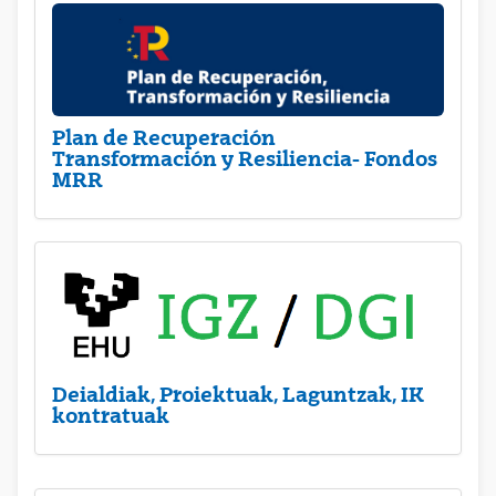
Plan de Recuperación
Transformación y Resiliencia- Fondos
MRR
Deialdiak, Proiektuak, Laguntzak, IK
kontratuak