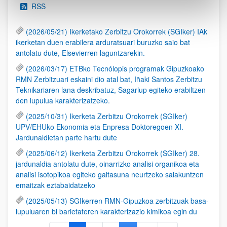
RSS
(2026/05/21) Ikerketako Zerbitzu Orokorrek (SGIker) IAk
ikerketan duen erabilera arduratsuari buruzko saio bat
antolatu dute, Elsevierren laguntzarekin.
(2026/03/17) ETBko Tecnólopis programak Gipuzkoako
RMN Zerbitzuari eskaini dio atal bat, Iñaki Santos Zerbitzu
Teknikariaren lana deskribatuz, Sagarlup egiteko erabiltzen
den lupulua karakterizatzeko.
(2025/10/31) Ikerketa Zerbitzu Orokorrek (SGIker)
UPV/EHUko Ekonomia eta Enpresa Doktoregoen XI.
Jardunaldietan parte hartu dute
(2025/06/12) Ikerketa Zerbitzu Orokorrek (SGIker) 28.
jardunaldia antolatu dute, oinarrizko analisi organikoa eta
analisi isotopikoa egiteko gaitasuna neurtzeko saiakuntzen
emaitzak eztabaidatzeko
(2025/05/13) SGIkerren RMN-Gipuzkoa zerbitzuak basa-
lupuluaren bi barietateren karakterizazio kimikoa egin du