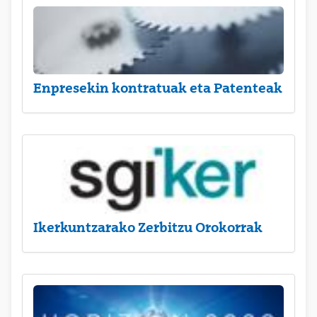
Enpresekin kontratuak eta Patenteak
Ikerkuntzarako Zerbitzu Orokorrak