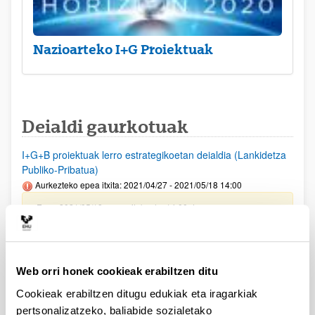
Nazioarteko I+G Proiektuak
Deialdi gaurkotuak
I+G+B proiektuak lerro estrategikoetan deialdia (Lankidetza
Publiko-Pribatua)
Aurkezteko epea itxita: 2021/04/27 - 2021/05/18 14:00
Epea 2021/05/18an amaituko da, 14:00etan
PIFG20/23:” Algoritmos de Cancelación en Sistemas In-
Band Full Duplex basados en NOMA”
Aurkezteko epea itxita: 2021/02/25 - 2021/03/17
Web orri honek cookieak erabiltzen ditu
Beka emateko proposamena argitaratu da
Cookieak erabiltzen ditugu edukiak eta iragarkiak
pertsonalizatzeko, baliabide sozialetako