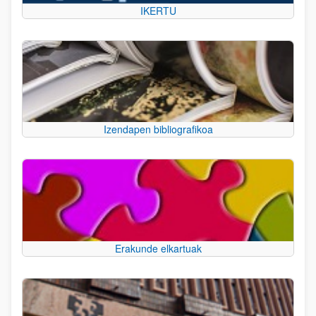
IKERTU
Izendapen bibliografikoa
Erakunde elkartuak