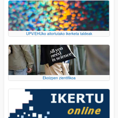
UPV/EHUko aitortutako ikerketa taldeak
Ekoizpen zientifikoa