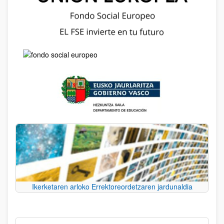
Ikerketaren arloko Errektoreordetzaren jardunaldia