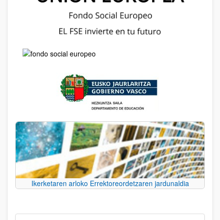
Ikerketaren arloko Errektoreordetzaren jardunaldia