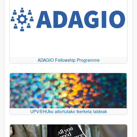
ADAGIO Fellowship Programme
UPV/EHUko aitortutako ikerketa taldeak