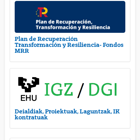
Plan de Recuperación
Transformación y Resiliencia- Fondos
MRR
Deialdiak, Proiektuak, Laguntzak, IK
kontratuak