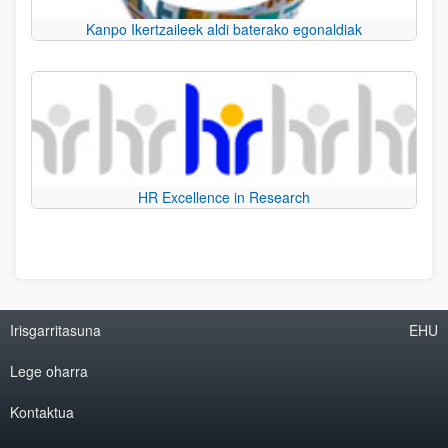
Kanpo Ikertzaileek aldi baterako egonaldiak
HR Excellence in Research
Irisgarritasuna
EHU
Lege oharra
Kontaktua