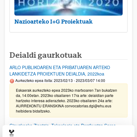
Nazioarteko I+G Proiektuak
Deialdi gaurkotuak
ARLO PUBLIKOAREN ETA PRIBATUAREN ARTEKO
LANKIDETZA PROIEKTUEN DEIALDIA, 2022koa
Aurkezteko epea itxita: 2023/02/13 - 2023/03/07 14:00
Eskaerak aurkezteko epea 2023ko martxoaren 7an bukatzen
da, 14:00etan. 2023ko otsailaren 17ra arte: deialdian parte
hartzeko interesa adierazteko. 2023ko otsailaren 24a arte:
AURREKONTU ERANSKINA convocatorias.dgi@ehu.eus
helbidera bidaltzeko.
Gipuzkoako Zientzia, Teknologia eta Berrikuntza Sarea
bultzatzeko Programaren laguntzak 2022