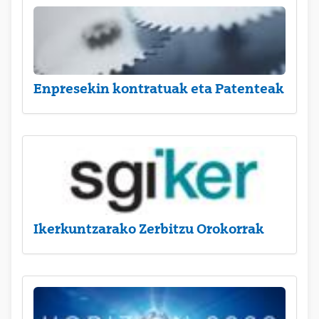
Enpresekin kontratuak eta Patenteak
Ikerkuntzarako Zerbitzu Orokorrak