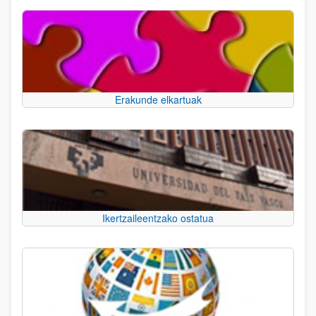
Erakunde elkartuak
Ikertzaileentzako ostatua