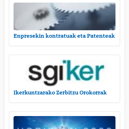
Enpresekin kontratuak eta Patenteak
Ikerkuntzarako Zerbitzu Orokorrak