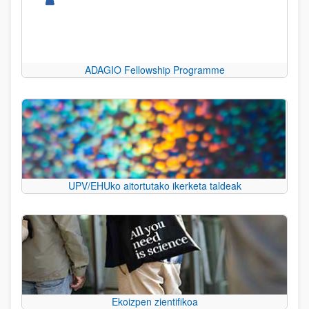
ADAGIO Fellowship Programme
UPV/EHUko aitortutako ikerketa taldeak
Ekoizpen zientifikoa