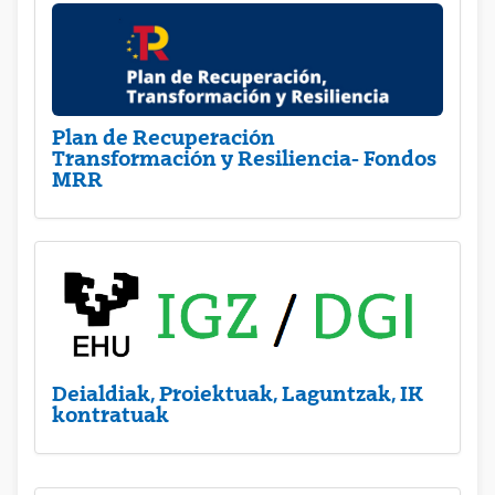
Plan de Recuperación
Transformación y Resiliencia- Fondos
MRR
Deialdiak, Proiektuak, Laguntzak, IK
kontratuak