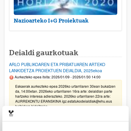
Nazioarteko I+G Proiektuak
Deialdi gaurkotuak
ARLO PUBLIKOAREN ETA PRIBATUAREN ARTEKO
LANKIDETZA PROIEKTUEN DEIALDIA, 2025ekoa
Aurkezteko epea itxita: 2026/01/09 - 2026/01/30 14:00
Eskaerak aurkezteko epea 2026ko urtarrilaren 30ean bukatzen
da, 14:00etan. 2026eko urtarrilaren 16ra arte: deialdian parte
hartzeko interesa adierazteko. 2026ko urtarrilaren 22ra arte:
AURREKONTU ERANSKINA igz.estatukodeialdiak@ehu.eus
helbidera bidaltzeko.
Unibertsitatea-Enpresa-Gizartea Proiektuak 2025
Aurkezteko epea itxita: 2025/03/17 - 2025/04/04 13:00