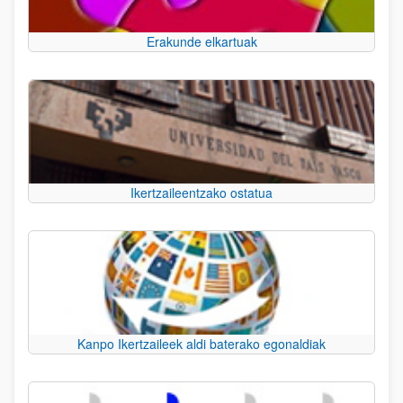
Erakunde elkartuak
Ikertzaileentzako ostatua
Kanpo Ikertzaileek aldi baterako egonaldiak