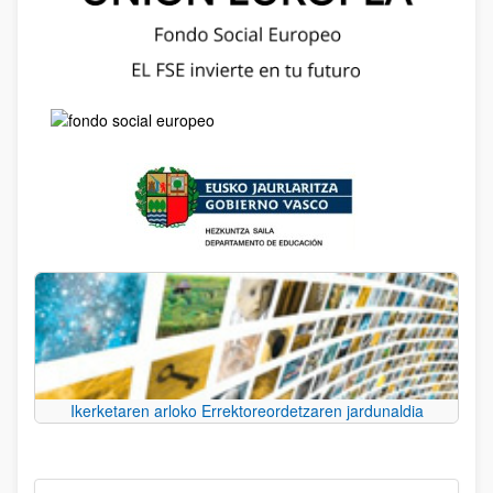
Ikerketaren arloko Errektoreordetzaren jardunaldia