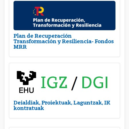
Plan de Recuperación
Transformación y Resiliencia- Fondos
MRR
Deialdiak, Proiektuak, Laguntzak, IK
kontratuak