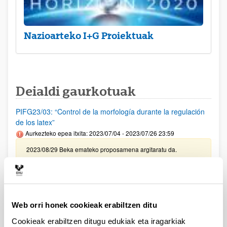
Nazioarteko I+G Proiektuak
Deialdi gaurkotuak
PIFG23/03: “Control de la morfología durante la regulación
de los latex”
Aurkezteko epea itxita: 2023/07/04 - 2023/07/26 23:59
2023/08/29 Beka emateko proposamena argitaratu da.
PIFG23/07: “Ciencia de los materiales, Ingeniería Química y
Química”
Aurkezteko epea itxita: 2023/07/13 - 2023/08/07 23:59
Web orri honek cookieak erabiltzen ditu
Beka emateko proposamena argitaratu da.
Cookieak erabiltzen ditugu edukiak eta iragarkiak