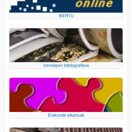
IKERTU
Izendapen bibliografikoa
Erakunde elkartuak