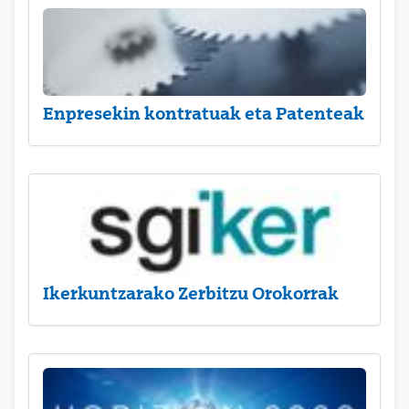
Enpresekin kontratuak eta Patenteak
Ikerkuntzarako Zerbitzu Orokorrak