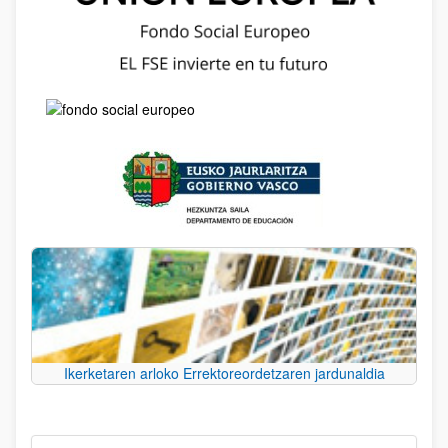
Ikerketaren arloko Errektoreordetzaren jardunaldia