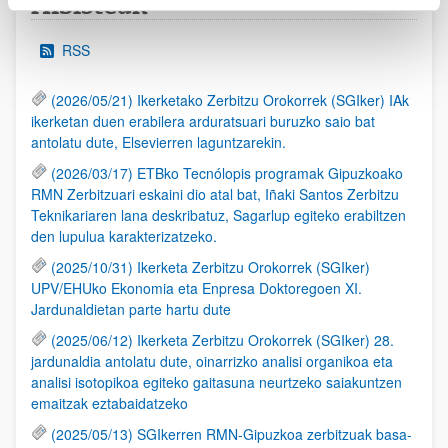
Albisteak
RSS
(2026/05/21) Ikerketako Zerbitzu Orokorrek (SGIker) IAk
ikerketan duen erabilera arduratsuari buruzko saio bat
antolatu dute, Elsevierren laguntzarekin.
(2026/03/17) ETBko Tecnólopis programak Gipuzkoako
RMN Zerbitzuari eskaini dio atal bat, Iñaki Santos Zerbitzu
Teknikariaren lana deskribatuz, Sagarlup egiteko erabiltzen
den lupulua karakterizatzeko.
(2025/10/31) Ikerketa Zerbitzu Orokorrek (SGIker)
UPV/EHUko Ekonomia eta Enpresa Doktoregoen XI.
Jardunaldietan parte hartu dute
(2025/06/12) Ikerketa Zerbitzu Orokorrek (SGIker) 28.
jardunaldia antolatu dute, oinarrizko analisi organikoa eta
analisi isotopikoa egiteko gaitasuna neurtzeko saiakuntzen
emaitzak eztabaidatzeko
(2025/05/13) SGIkerren RMN-Gipuzkoa zerbitzuak basa-