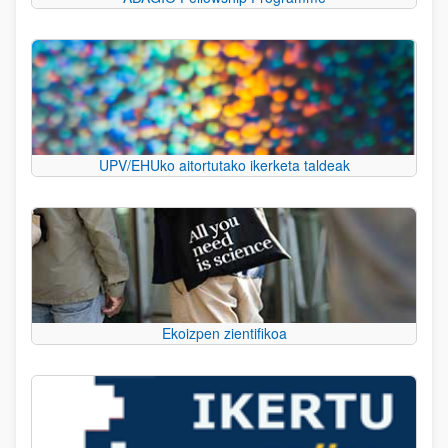
UPV/EHUko aitortutako ikerketa taldeak
Ekoizpen zientifikoa