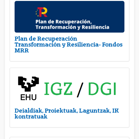
Plan de Recuperación
Transformación y Resiliencia- Fondos
MRR
Deialdiak, Proiektuak, Laguntzak, IK
kontratuak