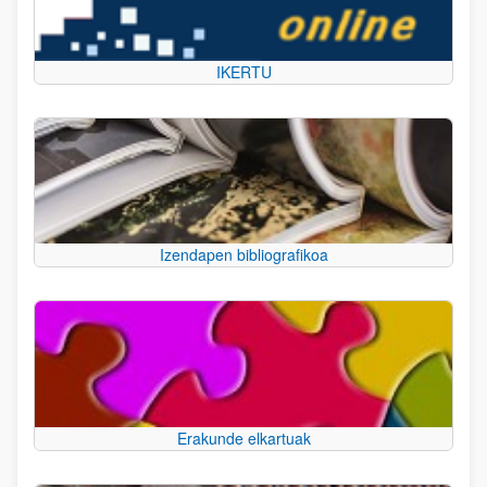
IKERTU
Izendapen bibliografikoa
Erakunde elkartuak