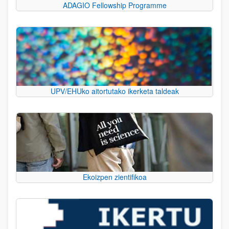
ADAGIO Fellowship Programme
UPV/EHUko aitortutako ikerketa taldeak
Ekoizpen zientifikoa