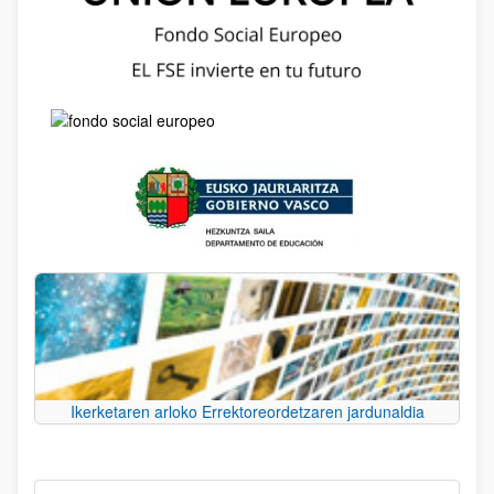
Ikerketaren arloko Errektoreordetzaren jardunaldia