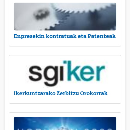
Enpresekin kontratuak eta Patenteak
Ikerkuntzarako Zerbitzu Orokorrak