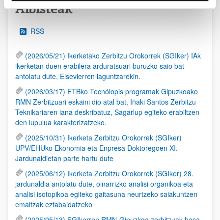
Albisteak
RSS
(2026/05/21) Ikerketako Zerbitzu Orokorrek (SGIker) IAk
ikerketan duen erabilera arduratsuari buruzko saio bat
antolatu dute, Elsevierren laguntzarekin.
(2026/03/17) ETBko Tecnólopis programak Gipuzkoako
RMN Zerbitzuari eskaini dio atal bat, Iñaki Santos Zerbitzu
Teknikariaren lana deskribatuz, Sagarlup egiteko erabiltzen
den lupulua karakterizatzeko.
(2025/10/31) Ikerketa Zerbitzu Orokorrek (SGIker)
UPV/EHUko Ekonomia eta Enpresa Doktoregoen XI.
Jardunaldietan parte hartu dute
(2025/06/12) Ikerketa Zerbitzu Orokorrek (SGIker) 28.
jardunaldia antolatu dute, oinarrizko analisi organikoa eta
analisi isotopikoa egiteko gaitasuna neurtzeko saiakuntzen
emaitzak eztabaidatzeko
(2025/05/13) SGIkerren RMN-Gipuzkoa zerbitzuak basa-