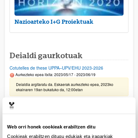
Nazioarteko I+G Proiektuak
Deialdi gaurkotuak
Cotutelles de these UPPA–UPV/EHU 2023-2026
Aurkezteko epea itxita: 2023/05/17 - 2023/06/19
Deialdia argitaratu da. Eskaerak aurkezteko epea, 2023ko
ekainaren 19an bukatuko da, 12:00etan
UPV/EHU eta Vital Fundazioaren arteko ikerketa
proiektuetarako deialdia 2023
Aurkezteko epea itxita: 2023/02/24 - 2023/03/23 23:59
Web orri honek cookieak erabiltzen ditu
2023/05/31 Emandako eta ukatutako eskaeren behin betiko
ebazpena argitaratu da.
Cookieak erabiltzen ditugu edukiak eta iragarkiak