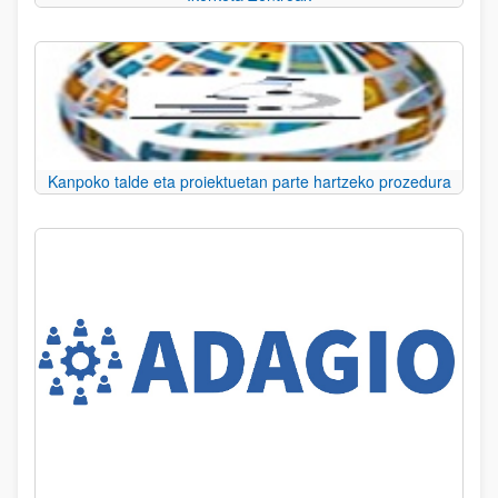
Kanpoko talde eta proiektuetan parte hartzeko prozedura