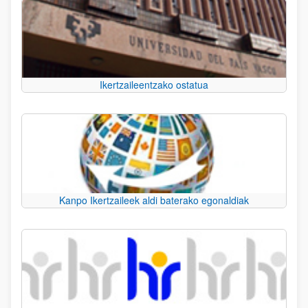
Ikertzaileentzako ostatua
Kanpo Ikertzaileek aldi baterako egonaldiak