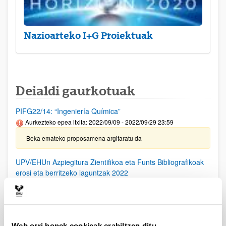
Nazioarteko I+G Proiektuak
Deialdi gaurkotuak
PIFG22/14: “Ingeniería Química”
Aurkezteko epea itxita: 2022/09/09 - 2022/09/29 23:59
Beka emateko proposamena argitaratu da
UPV/EHUn Azpiegitura Zientifikoa eta Funts Bibliografikoak
erosi eta berritzeko laguntzak 2022
Aurkezteko epea itxita: 2022/02/18 - 2022/03/21 23:59
Onartutako eta ukatutako eskaeren behin betiko ebazpena
argitaratu da.
Web orri honek cookieak erabiltzen ditu