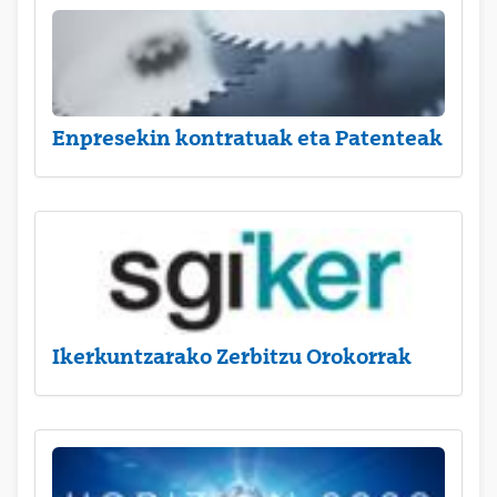
Enpresekin kontratuak eta Patenteak
Ikerkuntzarako Zerbitzu Orokorrak