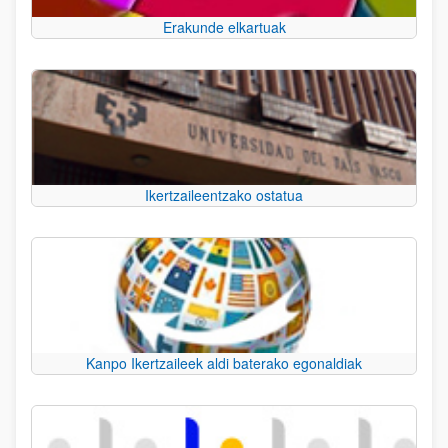
Erakunde elkartuak
Ikertzaileentzako ostatua
Kanpo Ikertzaileek aldi baterako egonaldiak