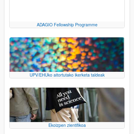
ADAGIO Fellowship Programme
UPV/EHUko aitortutako ikerketa taldeak
Ekoizpen zientifikoa