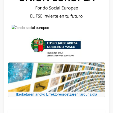
Ikerketaren arloko Errektoreordetzaren jardunaldia