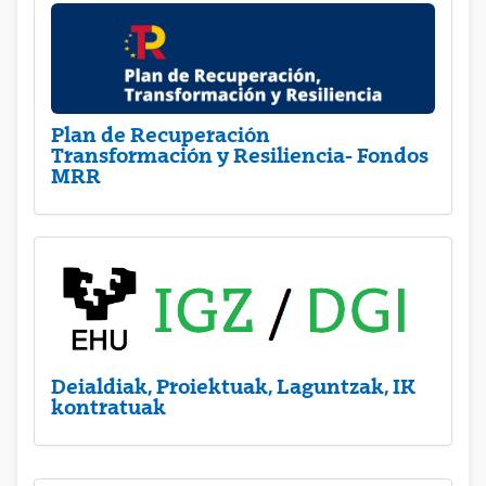
Plan de Recuperación
Transformación y Resiliencia- Fondos
MRR
Deialdiak, Proiektuak, Laguntzak, IK
kontratuak