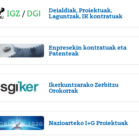
Deialdiak, Proiektuak,
Laguntzak, IK kontratuak
Enpresekin kontratuak eta
Patenteak
Ikerkuntzarako Zerbitzu
Orokorrak
Nazioarteko I+G Proiektuak