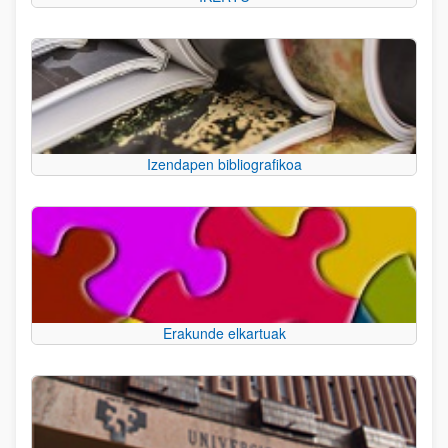
Izendapen bibliografikoa
Erakunde elkartuak