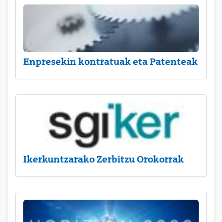
Enpresekin kontratuak eta Patenteak
Ikerkuntzarako Zerbitzu Orokorrak