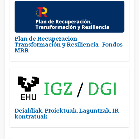
Plan de Recuperación
Transformación y Resiliencia- Fondos
MRR
Deialdiak, Proiektuak, Laguntzak, IK
kontratuak