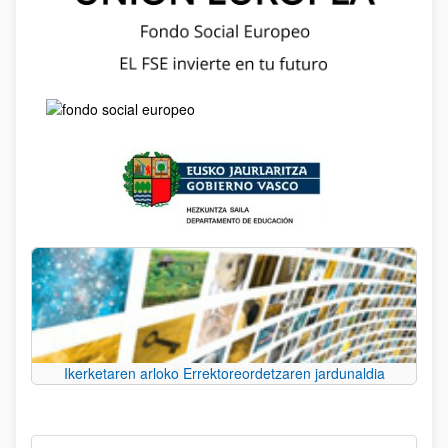
Ikerketaren arloko Errektoreordetzaren jardunaldia