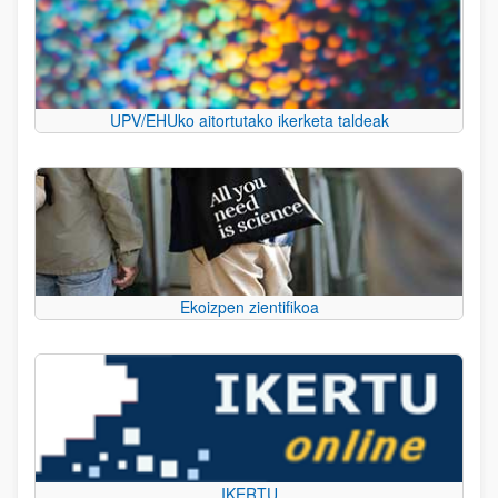
UPV/EHUko aitortutako ikerketa taldeak
Ekoizpen zientifikoa
IKERTU