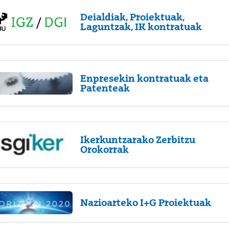
Deialdiak, Proiektuak,
Laguntzak, IK kontratuak
Enpresekin kontratuak eta
Patenteak
Ikerkuntzarako Zerbitzu
Orokorrak
Nazioarteko I+G Proiektuak