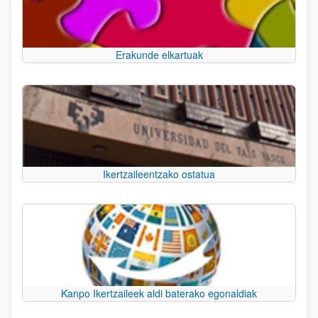
Erakunde elkartuak
Ikertzaileentzako ostatua
Kanpo Ikertzaileek aldi baterako egonaldiak