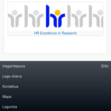
HR Excellence in Research
Irisgarritasuna
EHU
Lege oharra
Kontaktua
Mapa
Laguntza