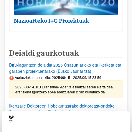
Nazioarteko I+G Proiektuak
Deialdi gaurkotuak
Diru-laguntzen deialdia 2025 Osasun arloko eta Ikerketa eta
garapen proiektuetarako (Eusko Jaurlaritza)
Aurkezteko epea itxita: 2025/08/15 - 2025/09/15 23:59
2025-08-14. II B Eranskina- Agente eskatzailearen Ikertaldea
eranskina igortzeko epea abuztuaren 27an bukatuko da.
Ikertzaile Doktoreen Hobekuntzarako doktoretza-ondoko
Programen deialdia, Eusko Jaurlaritza 2025-2028
Aurkezteko epea itxita: 2025/08/11 - 2025/09/15 23:59
25/08/25. EHUko konpromiso agiria lortzeko epea 2025/09/10