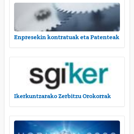
Enpresekin kontratuak eta Patenteak
Ikerkuntzarako Zerbitzu Orokorrak