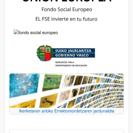
Ikerketaren arloko Errektoreordetzaren jardunaldia