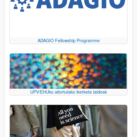
ADAGIO Fellowship Programme
UPV/EHUko aitortutako ikerketa taldeak