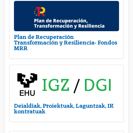
Plan de Recuperación
Transformación y Resiliencia- Fondos
MRR
Deialdiak, Proiektuak, Laguntzak, IK
kontratuak