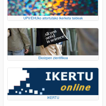
UPV/EHUko aitortutako ikerketa taldeak
Ekoizpen zientifikoa
IKERTU