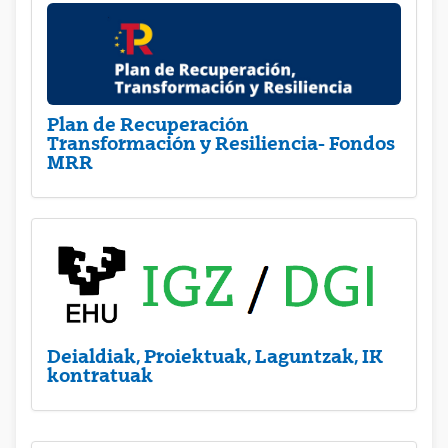
Plan de Recuperación
Transformación y Resiliencia- Fondos
MRR
Deialdiak, Proiektuak, Laguntzak, IK
kontratuak