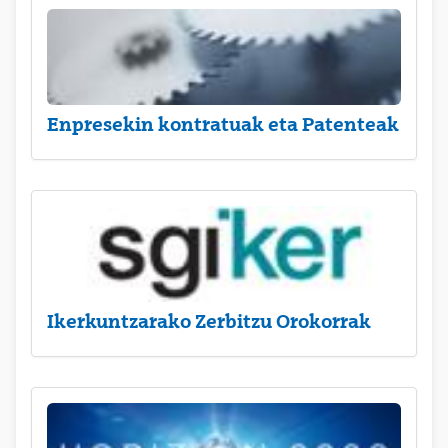
Enpresekin kontratuak eta Patenteak
Ikerkuntzarako Zerbitzu Orokorrak