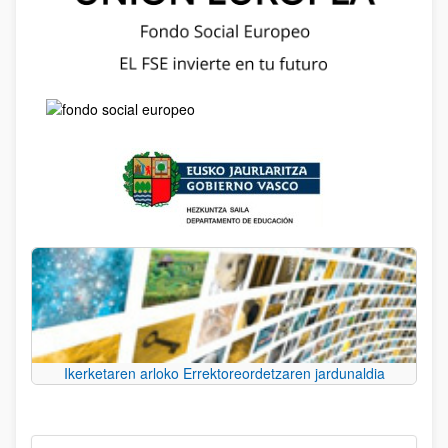
Ikerketaren arloko Errektoreordetzaren jardunaldia