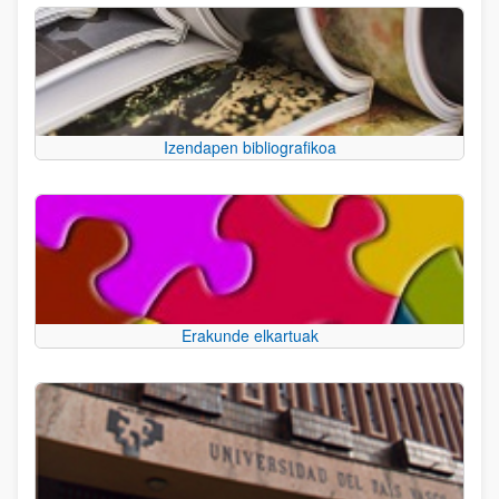
Izendapen bibliografikoa
Erakunde elkartuak