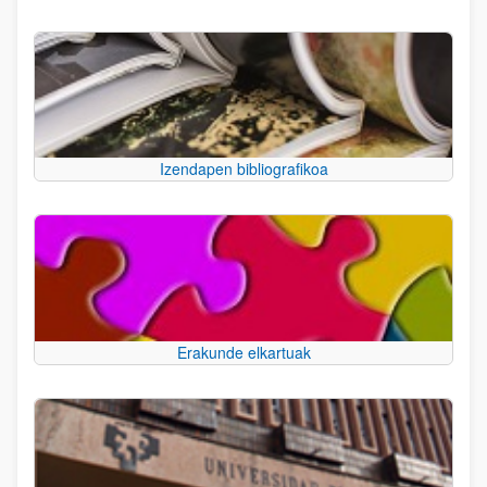
Izendapen bibliografikoa
Erakunde elkartuak