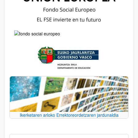
Ikerketaren arloko Errektoreordetzaren jardunaldia