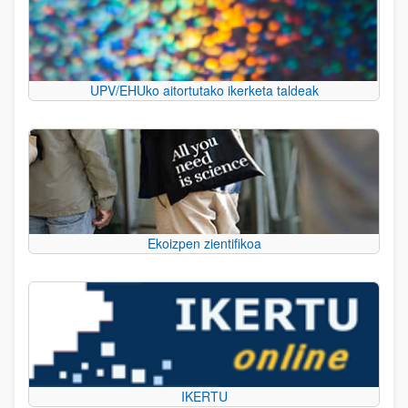
UPV/EHUko aitortutako ikerketa taldeak
Ekoizpen zientifikoa
IKERTU