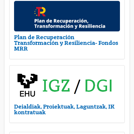
Plan de Recuperación
Transformación y Resiliencia- Fondos
MRR
Deialdiak, Proiektuak, Laguntzak, IK
kontratuak