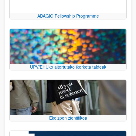
ADAGIO Fellowship Programme
UPV/EHUko aitortutako ikerketa taldeak
Ekoizpen zientifikoa