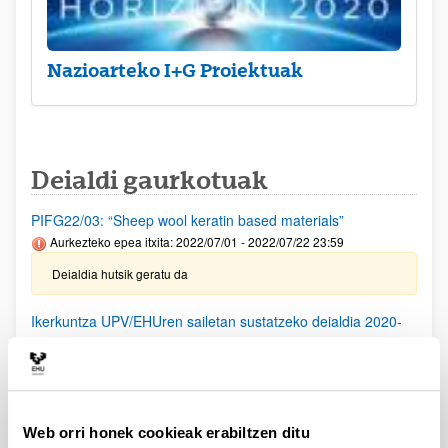
Nazioarteko I+G Proiektuak
Deialdi gaurkotuak
PIFG22/03: “Sheep wool keratin based materials”
Aurkezteko epea itxita: 2022/07/01 - 2022/07/22 23:59
Deialdia hutsik geratu da
Ikerkuntza UPV/EHUren sailetan sustatzeko deialdia 2020-
2022
Aurkezteko epea itxita: 2020/06/01 - 2020/06/18 00:00
Funtsak esleitzeko behin-betiko ebazpena, 2022ko uztailaren
22koa. Funtsak erabiltzeko epea 2023ko abenduaren 31 arte
luzatuko da.
Web orri honek cookieak erabiltzen ditu