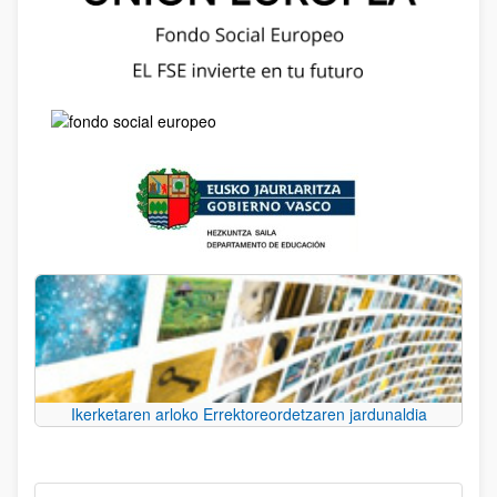
Ikerketaren arloko Errektoreordetzaren jardunaldia