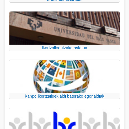
Ikertzaileentzako ostatua
Kanpo Ikertzaileek aldi baterako egonaldiak