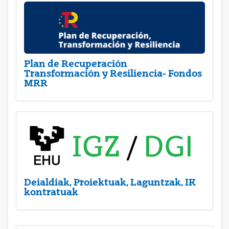
Plan de Recuperación
Transformación y Resiliencia- Fondos
MRR
Deialdiak, Proiektuak, Laguntzak, IK
kontratuak