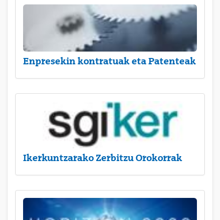
Enpresekin kontratuak eta Patenteak
Ikerkuntzarako Zerbitzu Orokorrak