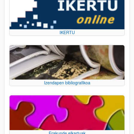
IKERTU
Izendapen bibliografikoa
Erakunde elkartuak