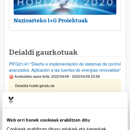
Nazioarteko I+G Proiektuak
Deialdi gaurkotuak
PIFG21/41:"Diseño e implementación de sistemas de control
avanzados. Aplicación a las fuentes de energías renovables"
Aurkezteko epea itxita: 2022/04/06 - 2022/04/29 23:59
Deialdia hutsik geratu da
PIFG21/40: “Comunicaciones inalámbricas aplicadas al
control avanzado”
Aurkezteko epea itxita: 2022/04/06 - 2022/04/29 23:59
Web orri honek cookieak erabiltzen ditu
Deialdia hutsik geratu da
Cookieak erabiltzen ditugu edukiak eta iragarkiak