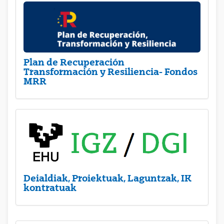
Plan de Recuperación
Transformación y Resiliencia- Fondos
MRR
Deialdiak, Proiektuak, Laguntzak, IK
kontratuak