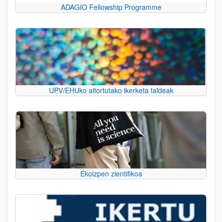
ADAGIO Fellowship Programme
UPV/EHUko aitortutako ikerketa taldeak
Ekoizpen zientifikoa