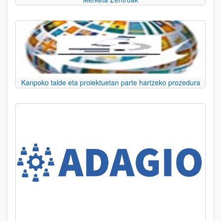
Kanpoko talde eta proiektuetan parte hartzeko prozedura