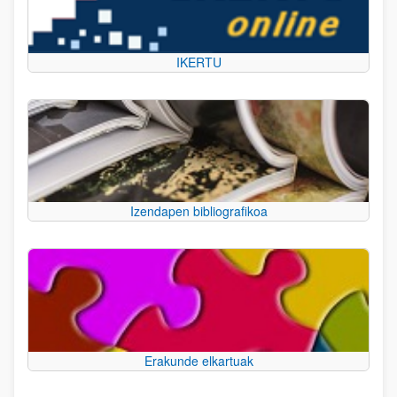
IKERTU
Izendapen bibliografikoa
Erakunde elkartuak