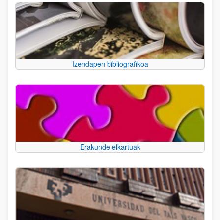
Izendapen bibliografikoa
Erakunde elkartuak