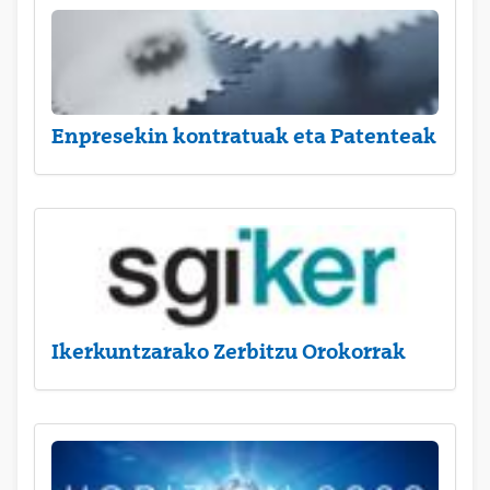
Enpresekin kontratuak eta Patenteak
Ikerkuntzarako Zerbitzu Orokorrak