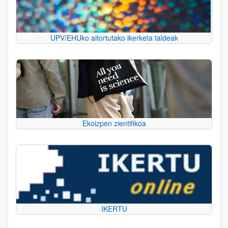
UPV/EHUko aitortutako ikerketa taldeak
Ekoizpen zientifikoa
IKERTU