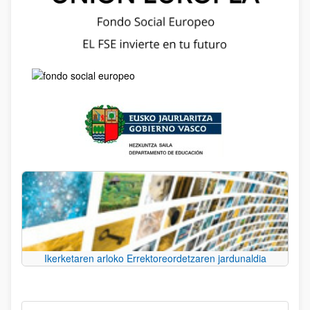
Ikerketaren arloko Errektoreordetzaren jardunaldia