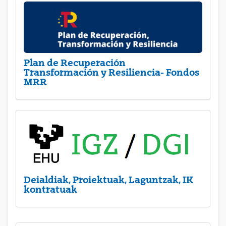
Plan de Recuperación
Transformación y Resiliencia- Fondos
MRR
Deialdiak, Proiektuak, Laguntzak, IK
kontratuak