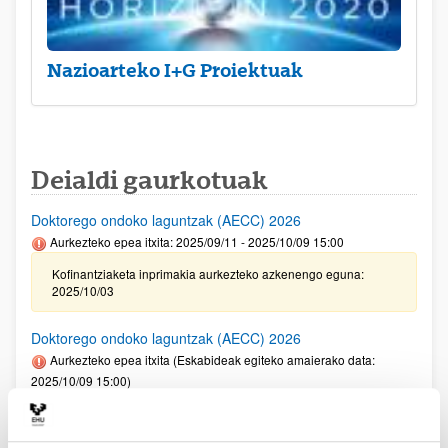
Nazioarteko I+G Proiektuak
Deialdi gaurkotuak
Doktorego ondoko laguntzak (AECC) 2026
Aurkezteko epea itxita: 2025/09/11 - 2025/10/09 15:00
Kofinantziaketa inprimakia aurkezteko azkenengo eguna:
2025/10/03
Doktorego ondoko laguntzak (AECC) 2026
Aurkezteko epea itxita (Eskabideak egiteko amaierako data:
2025/10/09 15:00)
Kofinantziaketa inprimakia aurkezteko azkenengo eguna:
2025/10/03