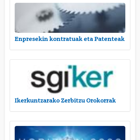
Enpresekin kontratuak eta Patenteak
Ikerkuntzarako Zerbitzu Orokorrak