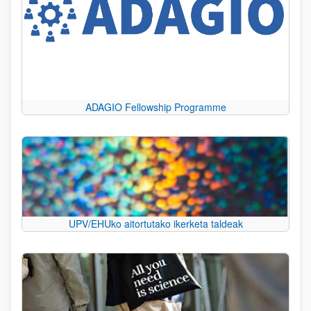
ADAGIO Fellowship Programme
UPV/EHUko aitortutako ikerketa taldeak