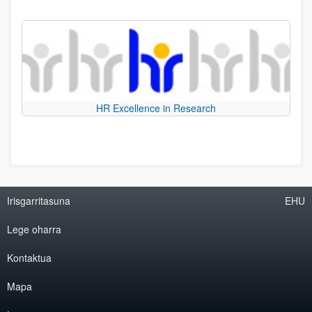
HR Excellence in Research
Irisgarritasuna
EHU
Lege oharra
Kontaktua
Mapa