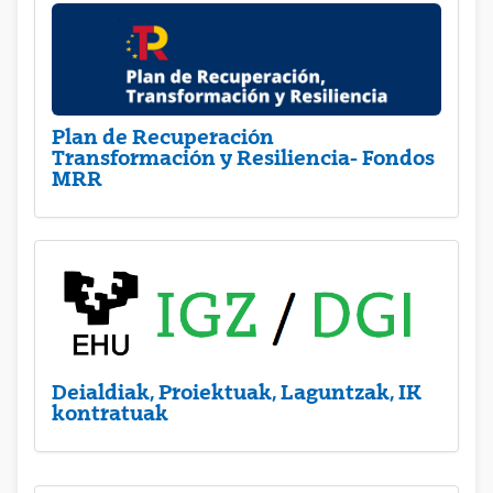
Plan de Recuperación
Transformación y Resiliencia- Fondos
MRR
Deialdiak, Proiektuak, Laguntzak, IK
kontratuak