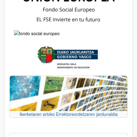
Ikerketaren arloko Errektoreordetzaren jardunaldia