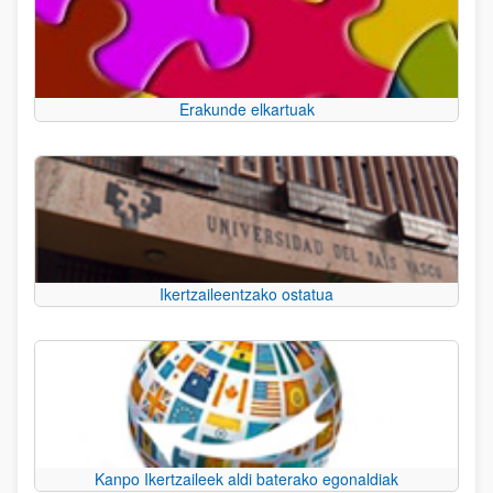
Erakunde elkartuak
Ikertzaileentzako ostatua
Kanpo Ikertzaileek aldi baterako egonaldiak