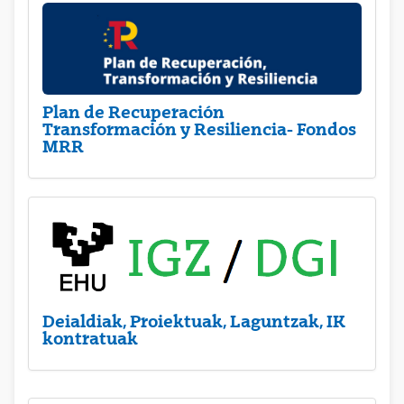
Plan de Recuperación
Transformación y Resiliencia- Fondos
MRR
Deialdiak, Proiektuak, Laguntzak, IK
kontratuak