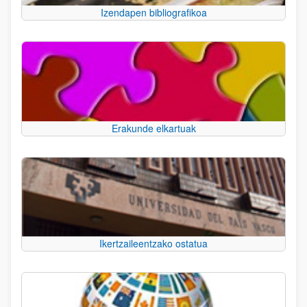
Izendapen bibliografikoa
Erakunde elkartuak
Ikertzaileentzako ostatua