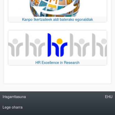
Kanpo Ikertzaileek aldi baterako egonaldiak
HR Excellence in Research
Irisgarritasuna
EHU
Lege oharra