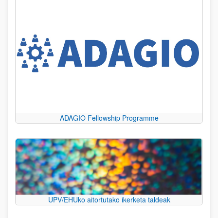
ADAGIO Fellowship Programme
UPV/EHUko aitortutako ikerketa taldeak