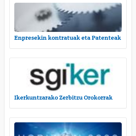
Enpresekin kontratuak eta Patenteak
Ikerkuntzarako Zerbitzu Orokorrak