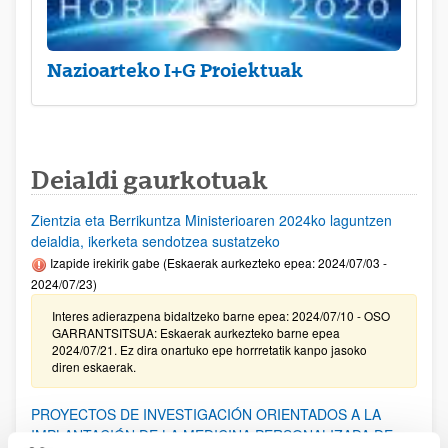
Nazioarteko I+G Proiektuak
Deialdi gaurkotuak
Zientzia eta Berrikuntza Ministerioaren 2024ko laguntzen
deialdia, ikerketa sendotzea sustatzeko
Izapide irekirik gabe (Eskaerak aurkezteko epea: 2024/07/03 -
2024/07/23)
Interes adierazpena bidaltzeko barne epea: 2024/07/10 - OSO
GARRANTSITSUA: Eskaerak aurkezteko barne epea
2024/07/21. Ez dira onartuko epe horrretatik kanpo jasoko
diren eskaerak.
PROYECTOS DE INVESTIGACIÓN ORIENTADOS A LA
IMPLANTACIÓN DE LA MEDICINA PERSONALIZADA DE