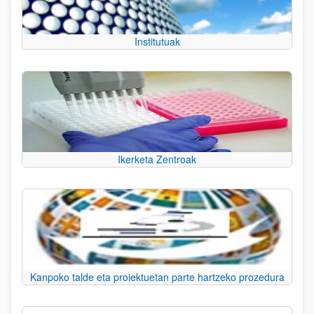
Institutuak
Ikerketa Zentroak
Kanpoko talde eta proiektuetan parte hartzeko prozedura