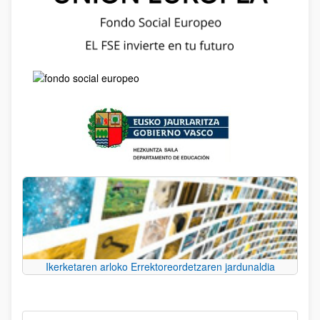
Ikerketaren arloko Errektoreordetzaren jardunaldia