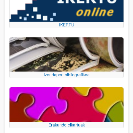
IKERTU
Izendapen bibliografikoa
Erakunde elkartuak