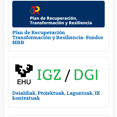
Plan de Recuperación
Transformación y Resiliencia- Fondos
MRR
Deialdiak, Proiektuak, Laguntzak, IK
kontratuak