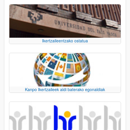
Ikertzaileentzako ostatua
Kanpo Ikertzaileek aldi baterako egonaldiak