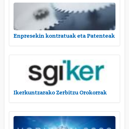
Enpresekin kontratuak eta Patenteak
Ikerkuntzarako Zerbitzu Orokorrak