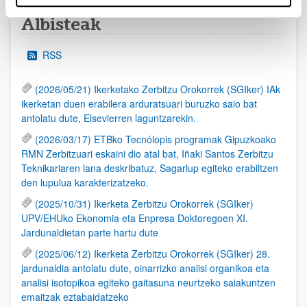
Albisteak
RSS
(2026/05/21) Ikerketako Zerbitzu Orokorrek (SGIker) IAk
ikerketan duen erabilera arduratsuari buruzko saio bat
antolatu dute, Elsevierren laguntzarekin.
(2026/03/17) ETBko Tecnólopis programak Gipuzkoako
RMN Zerbitzuari eskaini dio atal bat, Iñaki Santos Zerbitzu
Teknikariaren lana deskribatuz, Sagarlup egiteko erabiltzen
den lupulua karakterizatzeko.
(2025/10/31) Ikerketa Zerbitzu Orokorrek (SGIker)
UPV/EHUko Ekonomia eta Enpresa Doktoregoen XI.
Jardunaldietan parte hartu dute
(2025/06/12) Ikerketa Zerbitzu Orokorrek (SGIker) 28.
jardunaldia antolatu dute, oinarrizko analisi organikoa eta
analisi isotopikoa egiteko gaitasuna neurtzeko saiakuntzen
emaitzak eztabaidatzeko