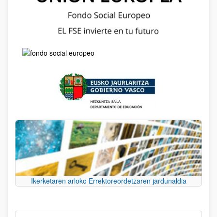
Ikerketaren arloko Errektoreordetzaren jardunaldia