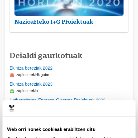
Nazioarteko I+G Proiektuak
Deialdi gaurkotuak
Ekintza bereziak 2022
Izapide irekirik gabe
Ekintza bereziak 2023
Izapide irekia
Unibertsitatea-Enpresa-Gizartea Proiektuak 2023
Aurkezteko epea itxita: 2023/03/23 - 2023/04/21
2023/11/16- Behin betiko ebazpena argitaratu egin da-
2023/09/28- Bigarren Akats Zuzenketa argitaratu egin da.
2023/09/22 Emandako eta ukatutako Behin Behineko
Web orri honek cookieak erabiltzen ditu
Ebazpena argitaratu egin da2023/07/14 Ebaluaziorako
onartutako eskabideen behin betiko zerrenda argitaratu da.