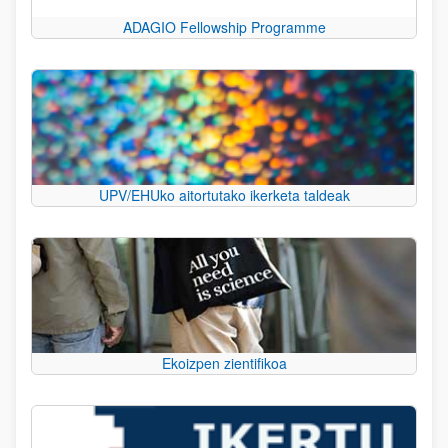
ADAGIO Fellowship Programme
UPV/EHUko aitortutako ikerketa taldeak
Ekoizpen zientifikoa