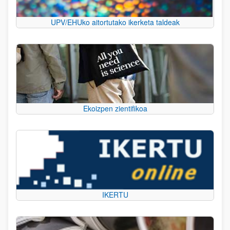
UPV/EHUko aitortutako ikerketa taldeak
Ekoizpen zientifikoa
IKERTU