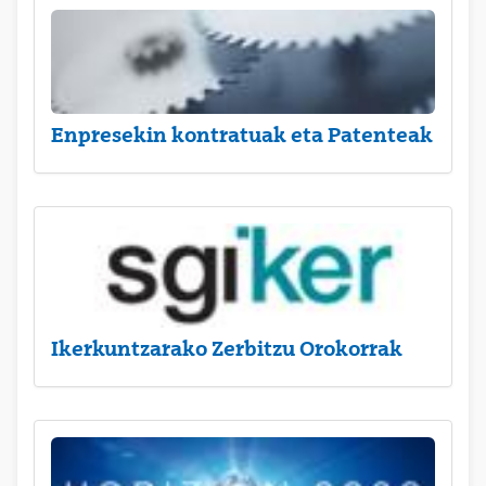
Enpresekin kontratuak eta Patenteak
Ikerkuntzarako Zerbitzu Orokorrak