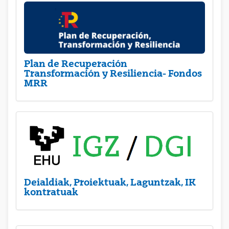
Plan de Recuperación
Transformación y Resiliencia- Fondos
MRR
Deialdiak, Proiektuak, Laguntzak, IK
kontratuak