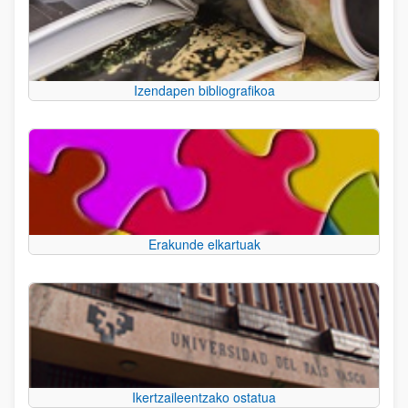
Izendapen bibliografikoa
Erakunde elkartuak
Ikertzaileentzako ostatua