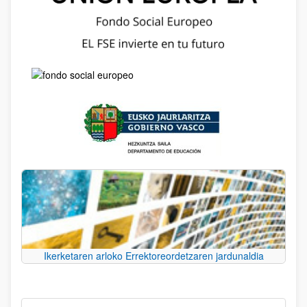
Ikerketaren arloko Errektoreordetzaren jardunaldia