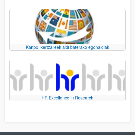
Kanpo Ikertzaileek aldi baterako egonaldiak
HR Excellence in Research