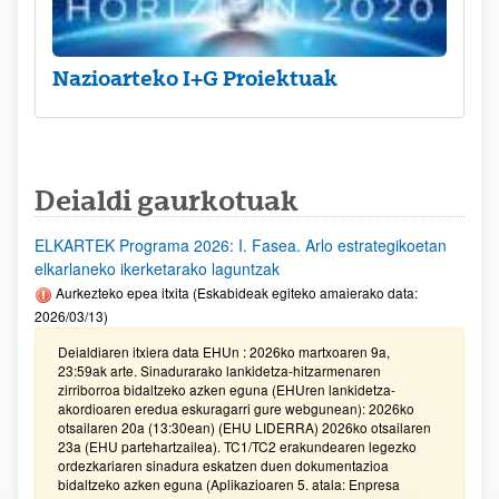
Nazioarteko I+G Proiektuak
Deialdi gaurkotuak
ELKARTEK Programa 2026: I. Fasea. Arlo estrategikoetan
elkarlaneko ikerketarako laguntzak
Aurkezteko epea itxita (Eskabideak egiteko amaierako data:
2026/03/13)
Deialdiaren itxiera data EHUn : 2026ko martxoaren 9a,
23:59ak arte. Sinadurarako lankidetza-hitzarmenaren
zirriborroa bidaltzeko azken eguna (EHUren lankidetza-
akordioaren eredua eskuragarri gure webgunean): 2026ko
otsailaren 20a (13:30ean) (EHU LIDERRA) 2026ko otsailaren
23a (EHU partehartzailea). TC1/TC2 erakundearen legezko
ordezkariaren sinadura eskatzen duen dokumentazioa
bidaltzeko azken eguna (Aplikazioaren 5. atala: Enpresa