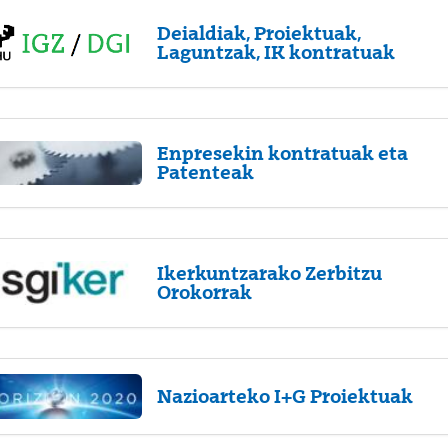
Deialdiak, Proiektuak,
Laguntzak, IK kontratuak
Enpresekin kontratuak eta
Patenteak
Ikerkuntzarako Zerbitzu
Orokorrak
Nazioarteko I+G Proiektuak