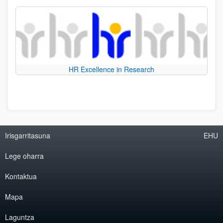
HR Excellence in Research
Irisgarritasuna
EHU
Lege oharra
Kontaktua
Mapa
Laguntza