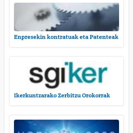
Enpresekin kontratuak eta Patenteak
Ikerkuntzarako Zerbitzu Orokorrak