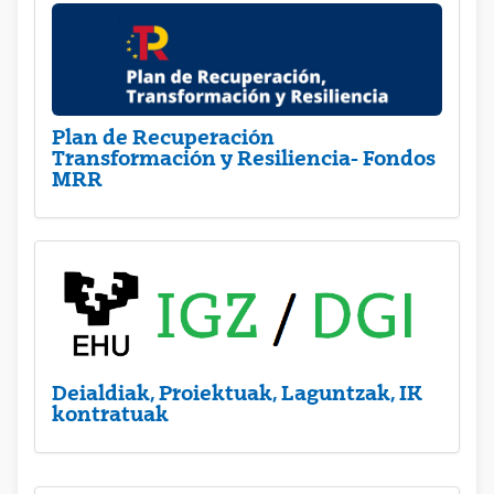
Plan de Recuperación
Transformación y Resiliencia- Fondos
MRR
Deialdiak, Proiektuak, Laguntzak, IK
kontratuak