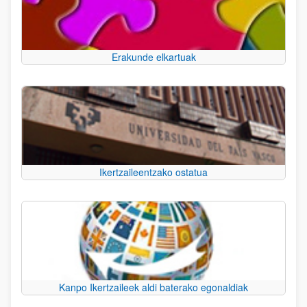
Erakunde elkartuak
Ikertzaileentzako ostatua
Kanpo Ikertzaileek aldi baterako egonaldiak