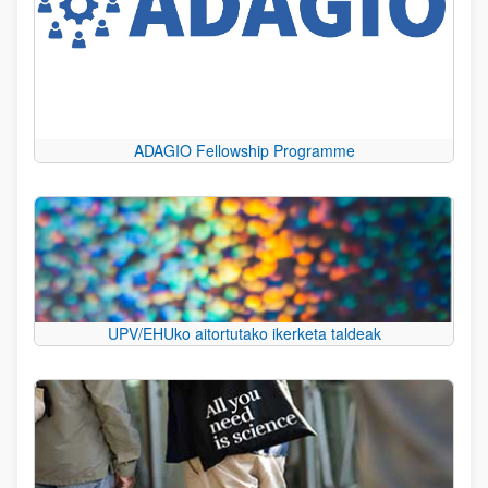
ADAGIO Fellowship Programme
UPV/EHUko aitortutako ikerketa taldeak