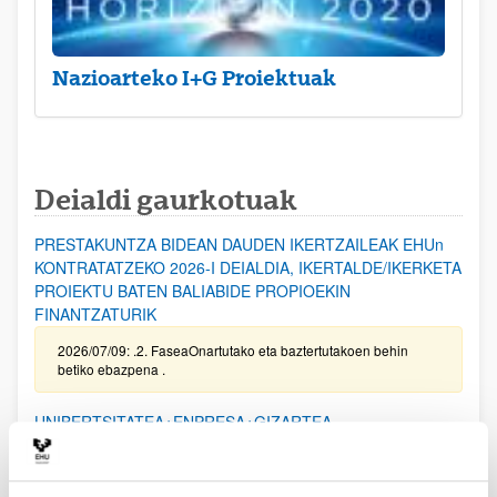
Nazioarteko I+G Proiektuak
Deialdi gaurkotuak
PRESTAKUNTZA BIDEAN DAUDEN IKERTZAILEAK EHUn
KONTRATATZEKO 2026-I DEIALDIA, IKERTALDE/IKERKETA
PROIEKTU BATEN BALIABIDE PROPIOEKIN
FINANTZATURIK
2026/07/09: .2. FaseaOnartutako eta baztertutakoen behin
betiko ebazpena .
UNIBERTSITATEA+ENPRESA+GIZARTEA
HARREMANAREN INPAKTUA EX POST EBALUATZEKO
PROIEKTUEN DEIALDIA