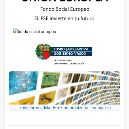
Ikerketaren arloko Errektoreordetzaren jardunaldia