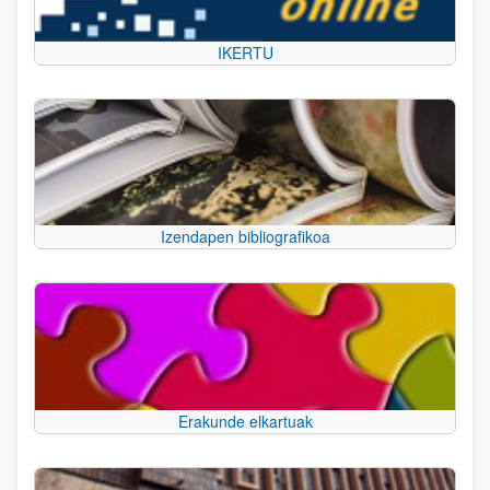
IKERTU
Izendapen bibliografikoa
Erakunde elkartuak