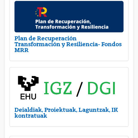
Plan de Recuperación
Transformación y Resiliencia- Fondos
MRR
Deialdiak, Proiektuak, Laguntzak, IK
kontratuak