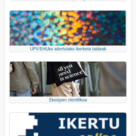
UPV/EHUko aitortutako ikerketa taldeak
Ekoizpen zientifikoa