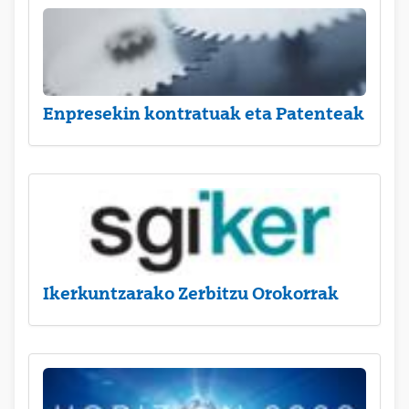
Enpresekin kontratuak eta Patenteak
Ikerkuntzarako Zerbitzu Orokorrak