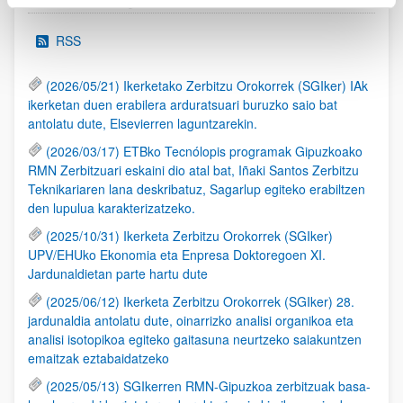
RSS
(2026/05/21) Ikerketako Zerbitzu Orokorrek (SGIker) IAk
ikerketan duen erabilera arduratsuari buruzko saio bat
antolatu dute, Elsevierren laguntzarekin.
(2026/03/17) ETBko Tecnólopis programak Gipuzkoako
RMN Zerbitzuari eskaini dio atal bat, Iñaki Santos Zerbitzu
Teknikariaren lana deskribatuz, Sagarlup egiteko erabiltzen
den lupulua karakterizatzeko.
(2025/10/31) Ikerketa Zerbitzu Orokorrek (SGIker)
UPV/EHUko Ekonomia eta Enpresa Doktoregoen XI.
Jardunaldietan parte hartu dute
(2025/06/12) Ikerketa Zerbitzu Orokorrek (SGIker) 28.
jardunaldia antolatu dute, oinarrizko analisi organikoa eta
analisi isotopikoa egiteko gaitasuna neurtzeko saiakuntzen
emaitzak eztabaidatzeko
(2025/05/13) SGIkerren RMN-Gipuzkoa zerbitzuak basa-