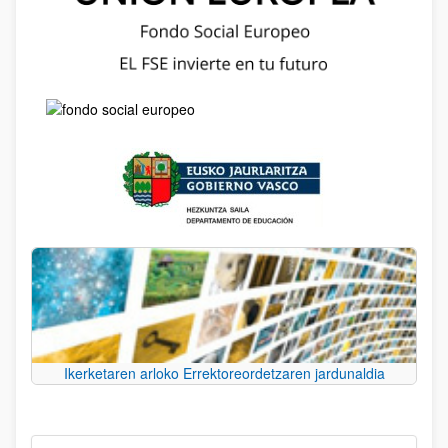
Ikerketaren arloko Errektoreordetzaren jardunaldia