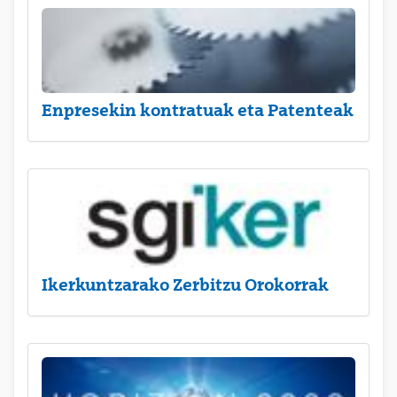
Enpresekin kontratuak eta Patenteak
Ikerkuntzarako Zerbitzu Orokorrak