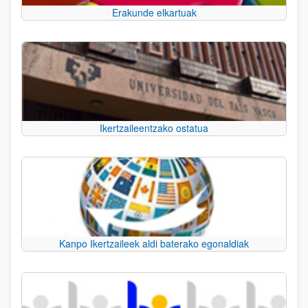
Erakunde elkartuak
Ikertzaileentzako ostatua
Kanpo Ikertzaileek aldi baterako egonaldiak