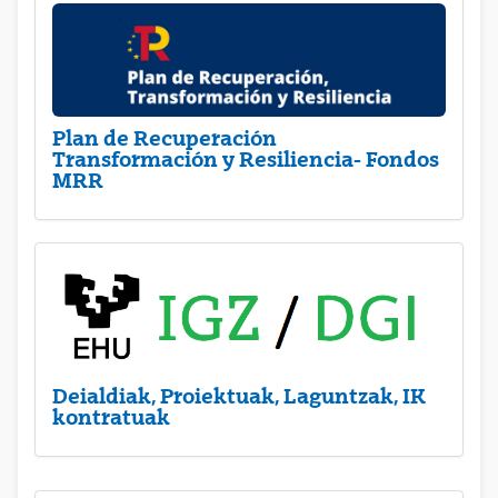
Plan de Recuperación
Transformación y Resiliencia- Fondos
MRR
Deialdiak, Proiektuak, Laguntzak, IK
kontratuak