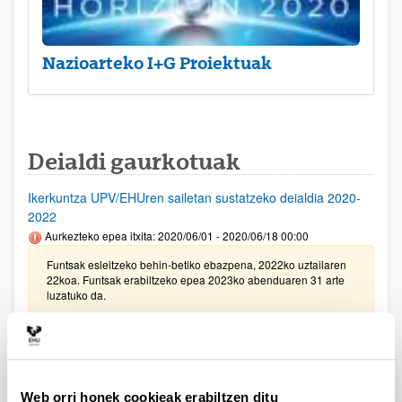
Nazioarteko I+G Proiektuak
Deialdi gaurkotuak
Ikerkuntza UPV/EHUren sailetan sustatzeko deialdia 2020-
2022
Aurkezteko epea itxita: 2020/06/01 - 2020/06/18 00:00
Funtsak esleitzeko behin-betiko ebazpena, 2022ko uztailaren
22koa. Funtsak erabiltzeko epea 2023ko abenduaren 31 arte
luzatuko da.
PIFG22/02: “Diseño e implementación de sistemas de
control avanzados. Aplicación a las fuentes de energías
renovables”
Aurkezteko epea itxita: 2022/06/30 - 2022/07/21 23:59
Web orri honek cookieak erabiltzen ditu