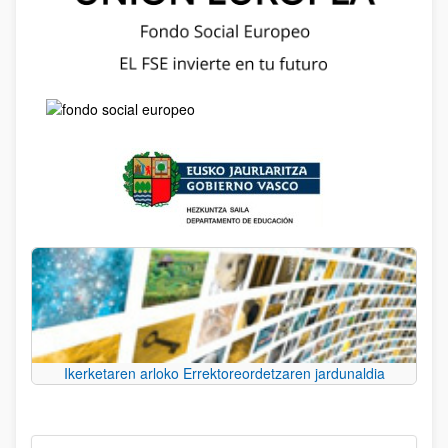
Ikerketaren arloko Errektoreordetzaren jardunaldia