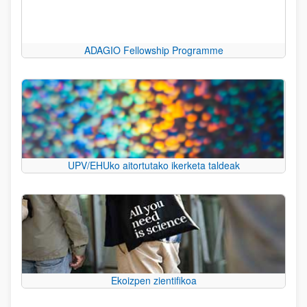
ADAGIO Fellowship Programme
UPV/EHUko aitortutako ikerketa taldeak
Ekoizpen zientifikoa