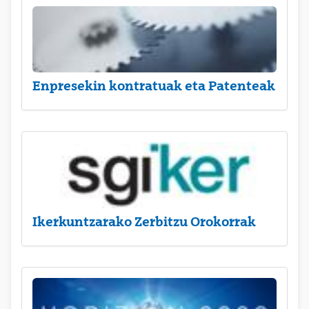
Enpresekin kontratuak eta Patenteak
Ikerkuntzarako Zerbitzu Orokorrak