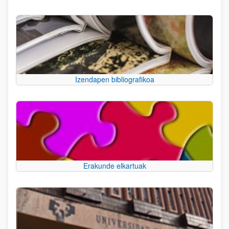
Izendapen bibliografikoa
Erakunde elkartuak