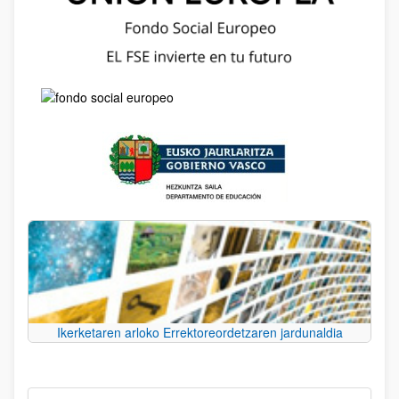
Ikerketaren arloko Errektoreordetzaren jardunaldia