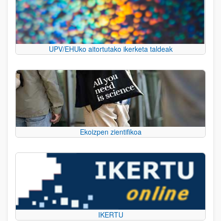
UPV/EHUko aitortutako ikerketa taldeak
Ekoizpen zientifikoa
IKERTU