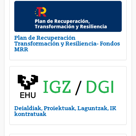
Plan de Recuperación
Transformación y Resiliencia- Fondos
MRR
Deialdiak, Proiektuak, Laguntzak, IK
kontratuak