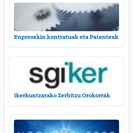
Enpresekin kontratuak eta Patenteak
Ikerkuntzarako Zerbitzu Orokorrak