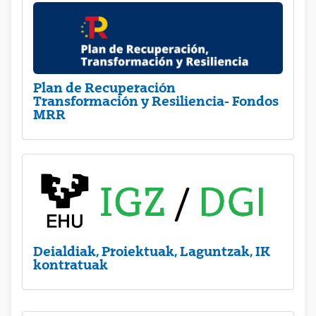
Plan de Recuperación
Transformación y Resiliencia- Fondos
MRR
Deialdiak, Proiektuak, Laguntzak, IK
kontratuak