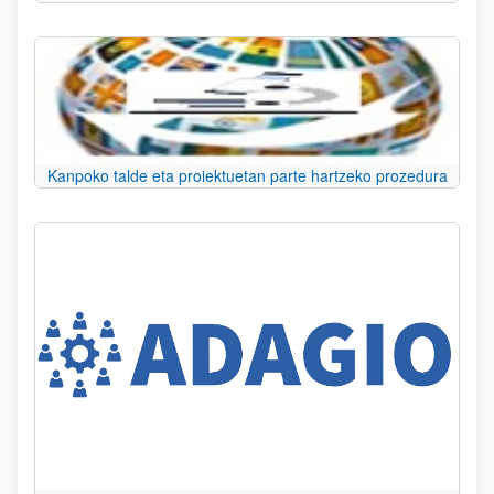
Kanpoko talde eta proiektuetan parte hartzeko prozedura