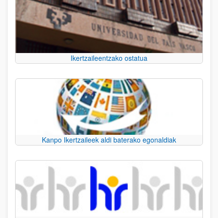
Ikertzaileentzako ostatua
Kanpo Ikertzaileek aldi baterako egonaldiak