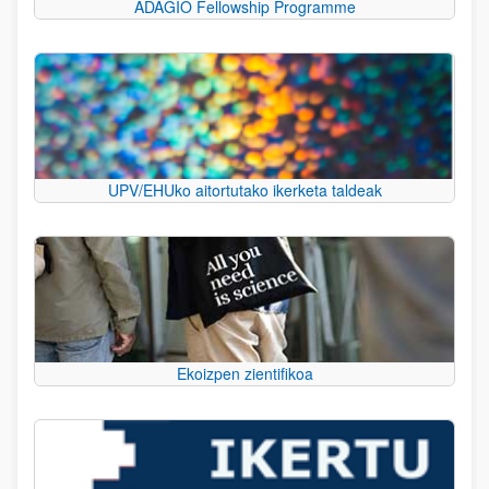
ADAGIO Fellowship Programme
UPV/EHUko aitortutako ikerketa taldeak
Ekoizpen zientifikoa