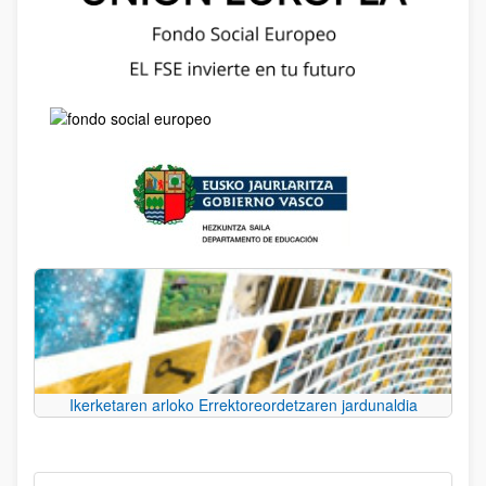
Ikerketaren arloko Errektoreordetzaren jardunaldia