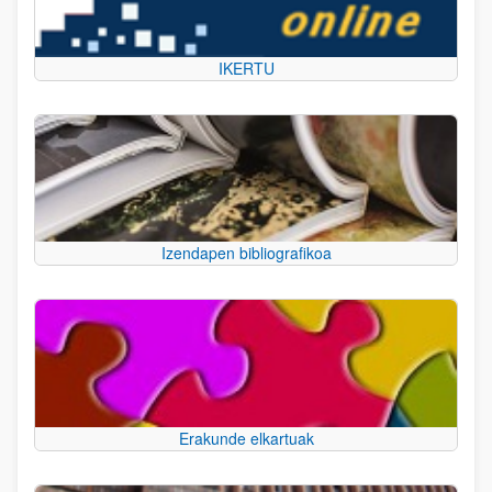
IKERTU
Izendapen bibliografikoa
Erakunde elkartuak