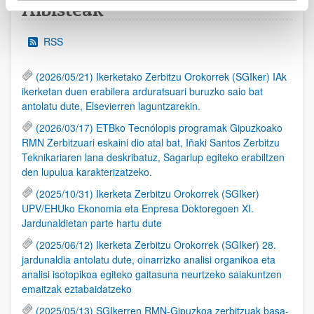
Albisteak
RSS
(2026/05/21) Ikerketako Zerbitzu Orokorrek (SGIker) IAk
ikerketan duen erabilera arduratsuari buruzko saio bat
antolatu dute, Elsevierren laguntzarekin.
(2026/03/17) ETBko Tecnólopis programak Gipuzkoako
RMN Zerbitzuari eskaini dio atal bat, Iñaki Santos Zerbitzu
Teknikariaren lana deskribatuz, Sagarlup egiteko erabiltzen
den lupulua karakterizatzeko.
(2025/10/31) Ikerketa Zerbitzu Orokorrek (SGIker)
UPV/EHUko Ekonomia eta Enpresa Doktoregoen XI.
Jardunaldietan parte hartu dute
(2025/06/12) Ikerketa Zerbitzu Orokorrek (SGIker) 28.
jardunaldia antolatu dute, oinarrizko analisi organikoa eta
analisi isotopikoa egiteko gaitasuna neurtzeko saiakuntzen
emaitzak eztabaidatzeko
(2025/05/13) SGIkerren RMN-Gipuzkoa zerbitzuak basa-