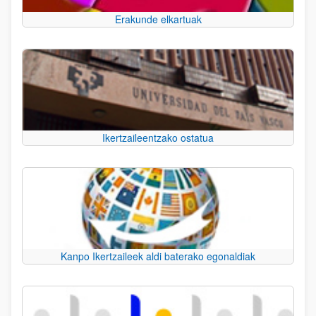
Erakunde elkartuak
Ikertzaileentzako ostatua
Kanpo Ikertzaileek aldi baterako egonaldiak