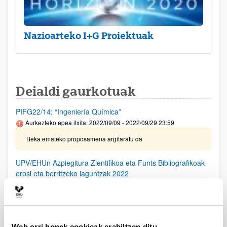
Nazioarteko I+G Proiektuak
Deialdi gaurkotuak
PIFG22/14: “Ingeniería Química”
Aurkezteko epea itxita: 2022/09/09 - 2022/09/29 23:59
Beka emateko proposamena argitaratu da
UPV/EHUn Azpiegitura Zientifikoa eta Funts Bibliografikoak
erosi eta berritzeko laguntzak 2022
Aurkezteko epea itxita: 2022/02/18 - 2022/03/21 23:59
Onartutako eta ukatutako eskaeren behin betiko ebazpena
argitaratu da.
Web orri honek cookieak erabiltzen ditu