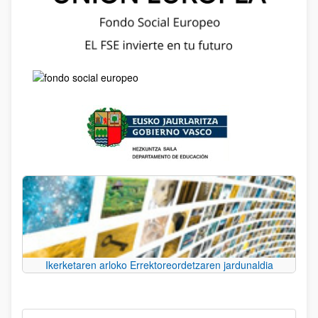
Ikerketaren arloko Errektoreordetzaren jardunaldia