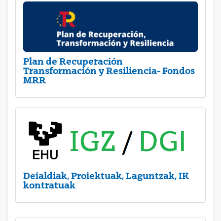
Plan de Recuperación
Transformación y Resiliencia- Fondos
MRR
Deialdiak, Proiektuak, Laguntzak, IK
kontratuak