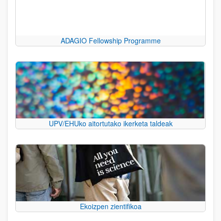
ADAGIO Fellowship Programme
UPV/EHUko aitortutako ikerketa taldeak
Ekoizpen zientifikoa