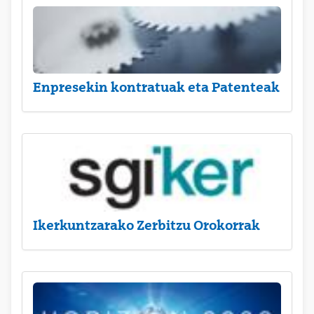
Enpresekin kontratuak eta Patenteak
Ikerkuntzarako Zerbitzu Orokorrak