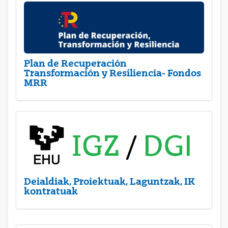
Plan de Recuperación
Transformación y Resiliencia- Fondos
MRR
Deialdiak, Proiektuak, Laguntzak, IK
kontratuak