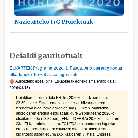
Nazioarteko I+G Proiektuak
Deialdi gaurkotuak
ELKARTEK Programa 2026: I. Fasea. Arlo estrategikoetan
elkarlaneko ikerketarako laguntzak
Aurkezteko epea itxita (Eskabideak egiteko amaierako data:
2026/03/13)
Deialdiaren itxiera data EHUn : 2026ko martxoaren 9a,
23:59ak arte. Sinadurarako lankidetza-hitzarmenaren
zirriborroa bidaltzeko azken eguna (EHUren lankidetza-
akordioaren eredua eskuragarri gure webgunean): 2026ko
otsailaren 20a (13:30ean) (EHU LIDERRA) 2026ko otsailaren
23a (EHU partehartzailea). TC1/TC2 erakundearen legezko
ordezkariaren sinadura eskatzen duen dokumentazioa
bidaltzeko azken eguna (Aplikazioaren 5. atala: Enpresa