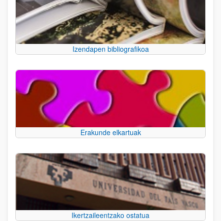
Izendapen bibliografikoa
Erakunde elkartuak
Ikertzaileentzako ostatua