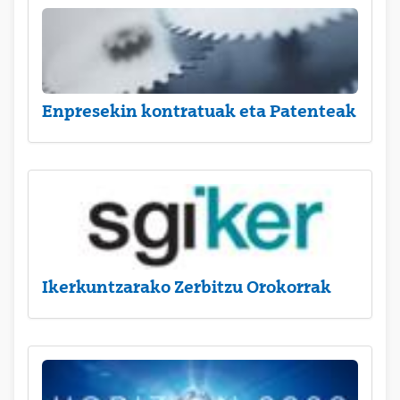
Enpresekin kontratuak eta Patenteak
Ikerkuntzarako Zerbitzu Orokorrak