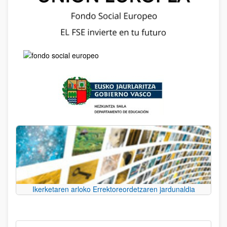
Ikerketaren arloko Errektoreordetzaren jardunaldia