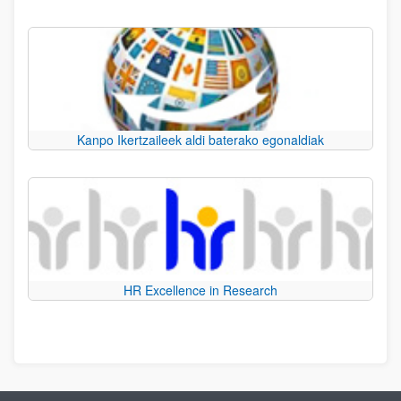
Kanpo Ikertzaileek aldi baterako egonaldiak
HR Excellence in Research