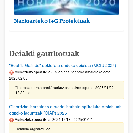
Nazioarteko I+G Proiektuak
Deialdi gaurkotuak
"Beatriz Galindo" doktoratu ondoko deialdia (MCIU 2024)
Aurkezteko epea itxita (Eskabideak egiteko amaierako data:
2025/02/08)
"Interes adierazpenak" aurkezteko azken eguna : 2025/01/29
13:30 etan
Oinarrizko ikerketako eta/edo ikerketa aplikatuko proiektuak
egiteko laguntzak (OIAP) 2025
Aurkezteko epea itxita: 2024/12/18 - 2025/01/17
Deialdia argitaratu da