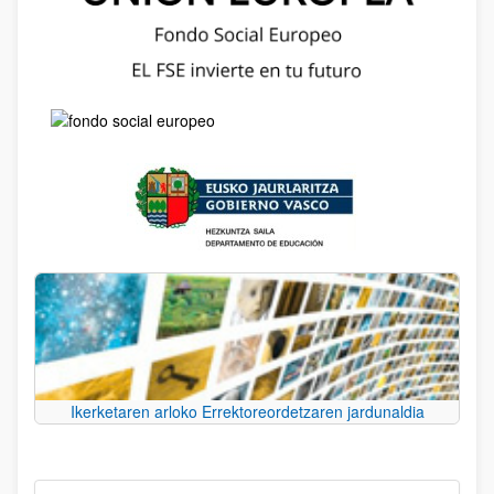
Ikerketaren arloko Errektoreordetzaren jardunaldia