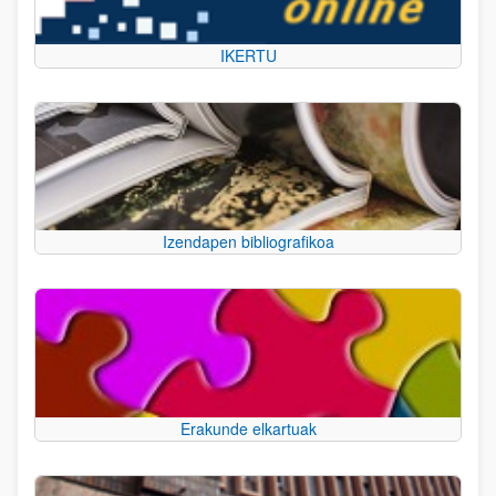
IKERTU
Izendapen bibliografikoa
Erakunde elkartuak