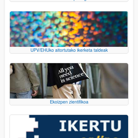
UPV/EHUko aitortutako ikerketa taldeak
Ekoizpen zientifikoa