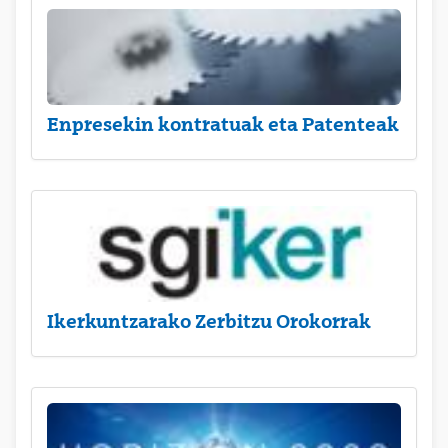
Enpresekin kontratuak eta Patenteak
Ikerkuntzarako Zerbitzu Orokorrak