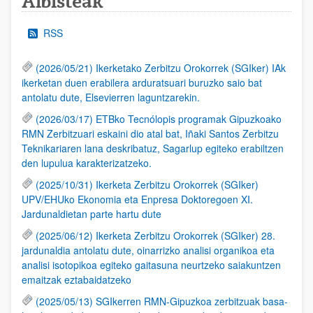
Albisteak
RSS
(2026/05/21) Ikerketako Zerbitzu Orokorrek (SGIker) IAk
ikerketan duen erabilera arduratsuari buruzko saio bat
antolatu dute, Elsevierren laguntzarekin.
(2026/03/17) ETBko Tecnólopis programak Gipuzkoako
RMN Zerbitzuari eskaini dio atal bat, Iñaki Santos Zerbitzu
Teknikariaren lana deskribatuz, Sagarlup egiteko erabiltzen
den lupulua karakterizatzeko.
(2025/10/31) Ikerketa Zerbitzu Orokorrek (SGIker)
UPV/EHUko Ekonomia eta Enpresa Doktoregoen XI.
Jardunaldietan parte hartu dute
(2025/06/12) Ikerketa Zerbitzu Orokorrek (SGIker) 28.
jardunaldia antolatu dute, oinarrizko analisi organikoa eta
analisi isotopikoa egiteko gaitasuna neurtzeko saiakuntzen
emaitzak eztabaidatzeko
(2025/05/13) SGIkerren RMN-Gipuzkoa zerbitzuak basa-