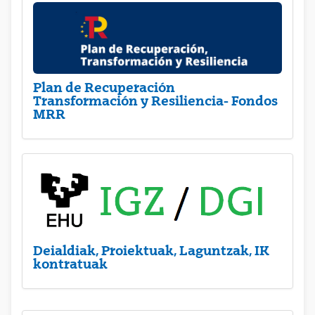
Plan de Recuperación
Transformación y Resiliencia- Fondos
MRR
Deialdiak, Proiektuak, Laguntzak, IK
kontratuak