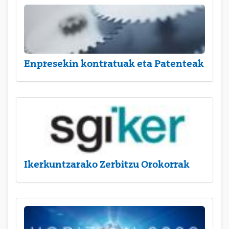
Enpresekin kontratuak eta Patenteak
Ikerkuntzarako Zerbitzu Orokorrak