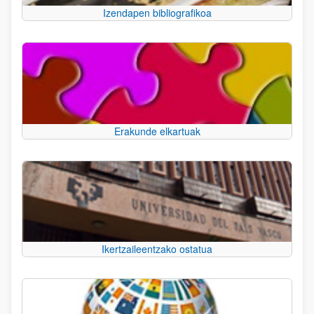
Izendapen bibliografikoa
Erakunde elkartuak
Ikertzaileentzako ostatua