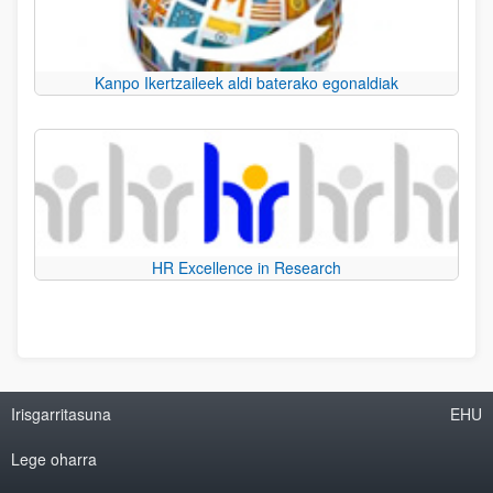
Kanpo Ikertzaileek aldi baterako egonaldiak
HR Excellence in Research
Irisgarritasuna
EHU
Lege oharra