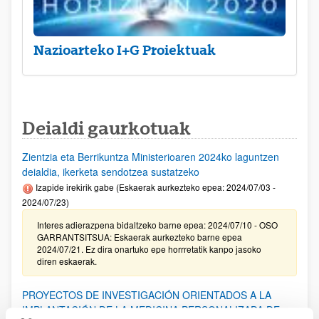
Nazioarteko I+G Proiektuak
Deialdi gaurkotuak
Zientzia eta Berrikuntza Ministerioaren 2024ko laguntzen
deialdia, ikerketa sendotzea sustatzeko
Izapide irekirik gabe (Eskaerak aurkezteko epea: 2024/07/03 -
2024/07/23)
Interes adierazpena bidaltzeko barne epea: 2024/07/10 - OSO
GARRANTSITSUA: Eskaerak aurkezteko barne epea
2024/07/21. Ez dira onartuko epe horrretatik kanpo jasoko
diren eskaerak.
PROYECTOS DE INVESTIGACIÓN ORIENTADOS A LA
IMPLANTACIÓN DE LA MEDICINA PERSONALIZADA DE