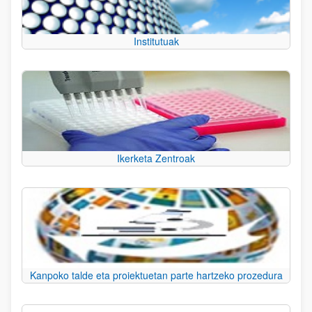
Institutuak
Ikerketa Zentroak
Kanpoko talde eta proiektuetan parte hartzeko prozedura