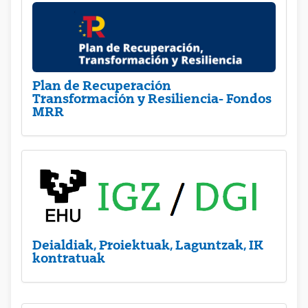
Plan de Recuperación
Transformación y Resiliencia- Fondos
MRR
Deialdiak, Proiektuak, Laguntzak, IK
kontratuak