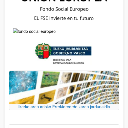
Ikerketaren arloko Errektoreordetzaren jardunaldia