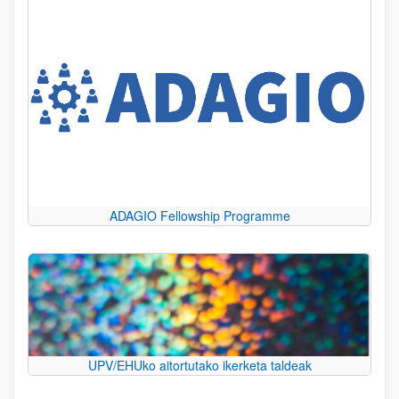
ADAGIO Fellowship Programme
UPV/EHUko aitortutako ikerketa taldeak