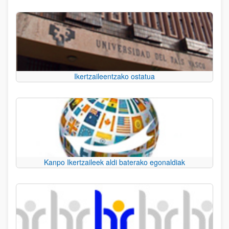
Ikertzaileentzako ostatua
Kanpo Ikertzaileek aldi baterako egonaldiak