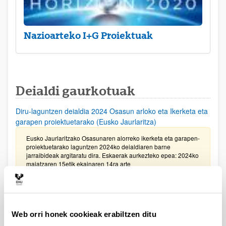
Nazioarteko I+G Proiektuak
Deialdi gaurkotuak
Diru-laguntzen deialdia 2024 Osasun arloko eta Ikerketa eta
garapen proiektuetarako (Eusko Jaurlaritza)
Eusko Jaurlaritzako Osasunaren alorreko ikerketa eta garapen-
proiektuetarako laguntzen 2024ko deialdiaren barne
jarraibideak argitaratu dira. Eskaerak aurkezteko epea: 2024ko
maiatzaren 15etik ekainaren 14ra arte
Gipuzkoako Zientzia, Teknologia eta Berrikuntza Sarea
bultzatzeko Programaren laguntzak 2024
Web orri honek cookieak erabiltzen ditu
Eskaerak aurkezteko epea 2024ko ekainaren 7an bukatuko da,