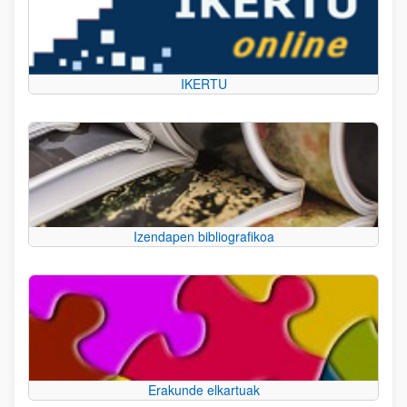
IKERTU
Izendapen bibliografikoa
Erakunde elkartuak