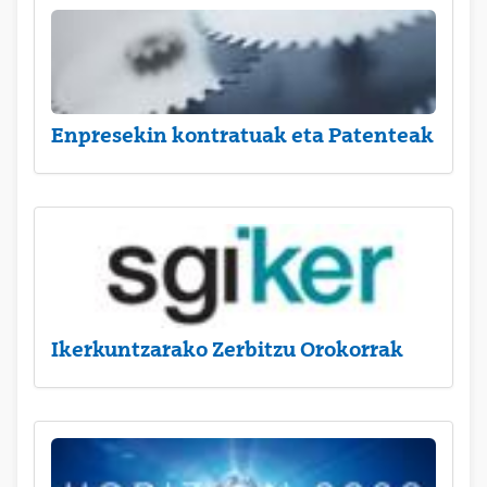
Enpresekin kontratuak eta Patenteak
Ikerkuntzarako Zerbitzu Orokorrak