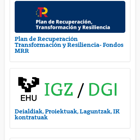
Plan de Recuperación
Transformación y Resiliencia- Fondos
MRR
Deialdiak, Proiektuak, Laguntzak, IK
kontratuak