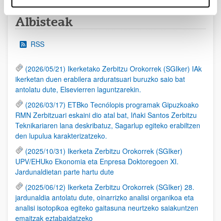
Albisteak
RSS
(2026/05/21) Ikerketako Zerbitzu Orokorrek (SGIker) IAk
ikerketan duen erabilera arduratsuari buruzko saio bat
antolatu dute, Elsevierren laguntzarekin.
(2026/03/17) ETBko Tecnólopis programak Gipuzkoako
RMN Zerbitzuari eskaini dio atal bat, Iñaki Santos Zerbitzu
Teknikariaren lana deskribatuz, Sagarlup egiteko erabiltzen
den lupulua karakterizatzeko.
(2025/10/31) Ikerketa Zerbitzu Orokorrek (SGIker)
UPV/EHUko Ekonomia eta Enpresa Doktoregoen XI.
Jardunaldietan parte hartu dute
(2025/06/12) Ikerketa Zerbitzu Orokorrek (SGIker) 28.
jardunaldia antolatu dute, oinarrizko analisi organikoa eta
analisi isotopikoa egiteko gaitasuna neurtzeko saiakuntzen
emaitzak eztabaidatzeko