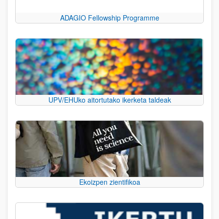
ADAGIO Fellowship Programme
UPV/EHUko aitortutako ikerketa taldeak
Ekoizpen zientifikoa