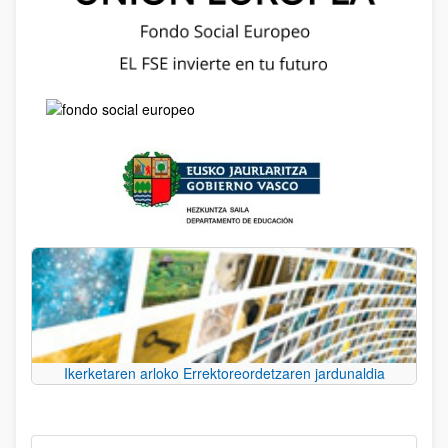
Ikerketaren arloko Errektoreordetzaren jardunaldia