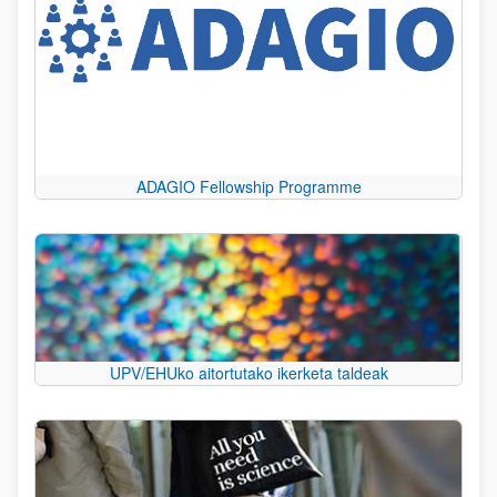
ADAGIO Fellowship Programme
UPV/EHUko aitortutako ikerketa taldeak