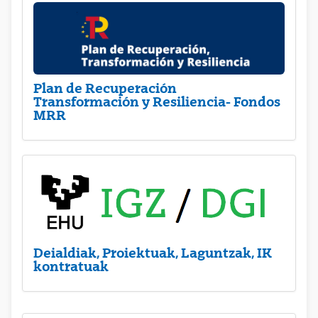
Plan de Recuperación
Transformación y Resiliencia- Fondos
MRR
Deialdiak, Proiektuak, Laguntzak, IK
kontratuak