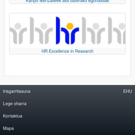
Kanpo Ikertzaileek aldi baterako egonaldiak
HR Excellence in Research
Irisgarritasuna
EHU
Lege oharra
Kontaktua
Mapa