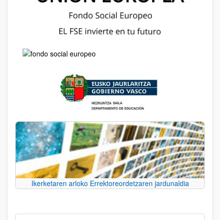
Ikerketaren arloko Errektoreordetzaren jardunaldia