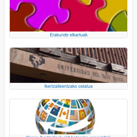
Erakunde elkartuak
Ikertzaileentzako ostatua