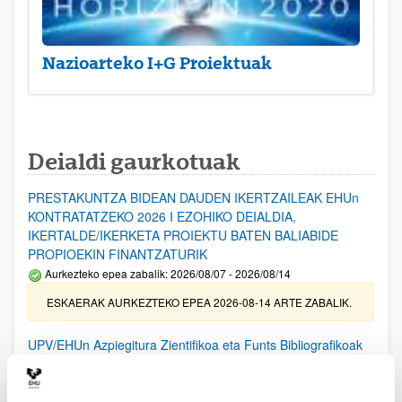
Nazioarteko I+G Proiektuak
Deialdi gaurkotuak
PRESTAKUNTZA BIDEAN DAUDEN IKERTZAILEAK EHUn
KONTRATATZEKO 2026 I EZOHIKO DEIALDIA,
IKERTALDE/IKERKETA PROIEKTU BATEN BALIABIDE
PROPIOEKIN FINANTZATURIK
Aurkezteko epea zabalik: 2026/08/07 - 2026/08/14
ESKAERAK AURKEZTEKO EPEA 2026-08-14 ARTE ZABALIK.
UPV/EHUn Azpiegitura Zientifikoa eta Funts Bibliografikoak
erosi eta berritzeko laguntzak 2026
Izapide irekia