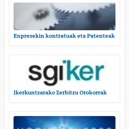
Enpresekin kontratuak eta Patenteak
Ikerkuntzarako Zerbitzu Orokorrak