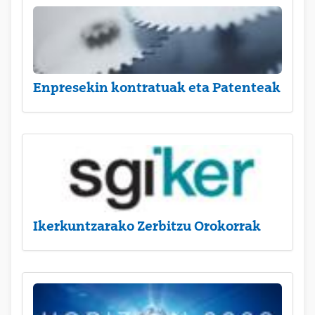
Enpresekin kontratuak eta Patenteak
Ikerkuntzarako Zerbitzu Orokorrak