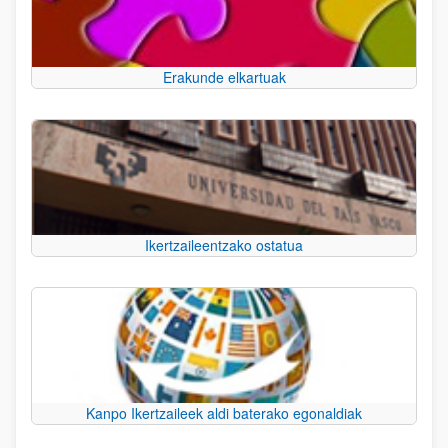
Erakunde elkartuak
Ikertzaileentzako ostatua
Kanpo Ikertzaileek aldi baterako egonaldiak