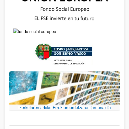
Ikerketaren arloko Errektoreordetzaren jardunaldia