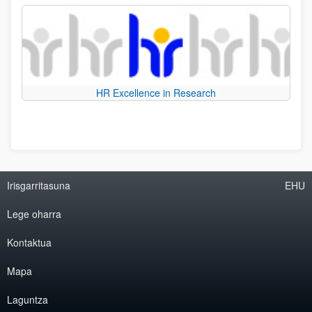
HR Excellence in Research
Irisgarritasuna
EHU
Lege oharra
Kontaktua
Mapa
Laguntza