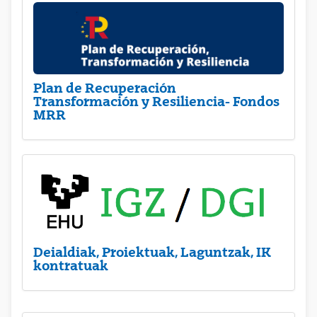
Plan de Recuperación
Transformación y Resiliencia- Fondos
MRR
Deialdiak, Proiektuak, Laguntzak, IK
kontratuak