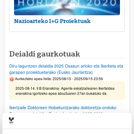
Nazioarteko I+G Proiektuak
Deialdi gaurkotuak
Diru-laguntzen deialdia 2025 Osasun arloko eta Ikerketa eta
garapen proiektuetarako (Eusko Jaurlaritza)
Aurkezteko epea itxita: 2025/08/15 - 2025/09/15 23:59
2025-08-14. II B Eranskina- Agente eskatzailearen Ikertaldea
eranskina igortzeko epea abuztuaren 27an bukatuko da.
Ikertzaile Doktoreen Hobekuntzarako doktoretza-ondoko
Programen deialdia, Eusko Jaurlaritza 2025-2028
Aurkezteko epea itxita: 2025/08/11 - 2025/09/15 23:59
25/08/25. EHUko konpromiso agiria lortzeko epea 2025/09/10