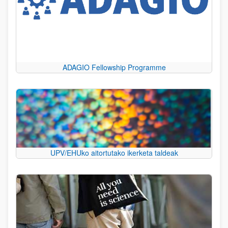
ADAGIO Fellowship Programme
UPV/EHUko aitortutako ikerketa taldeak