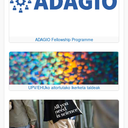
ADAGIO Fellowship Programme
UPV/EHUko aitortutako ikerketa taldeak