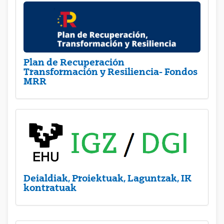
Plan de Recuperación
Transformación y Resiliencia- Fondos
MRR
Deialdiak, Proiektuak, Laguntzak, IK
kontratuak