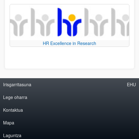
HR Excellence in Research
Irisgarritasuna
EHU
Lege oharra
Kontaktua
Mapa
Laguntza