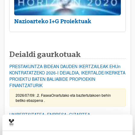
Nazioarteko I+G Proiektuak
Deialdi gaurkotuak
PRESTAKUNTZA BIDEAN DAUDEN IKERTZAILEAK EHUn
KONTRATATZEKO 2026-I DEIALDIA, IKERTALDE/IKERKETA
PROIEKTU BATEN BALIABIDE PROPIOEKIN
FINANTZATURIK
2026/07/09: .2. FaseaOnartutako eta baztertutakoen behin
betiko ebazpena .
UNIBERTSITATEA+ENPRESA+GIZARTEA
HARREMANAREN INPAKTUA EX POST EBALUATZEKO
PROIEKTUEN DEIALDIA