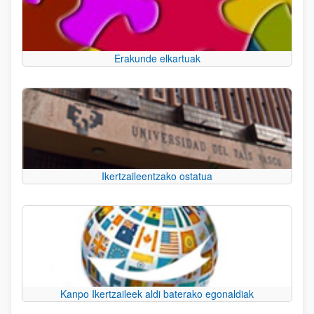
Erakunde elkartuak
Ikertzaileentzako ostatua
Kanpo Ikertzaileek aldi baterako egonaldiak