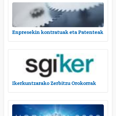
Enpresekin kontratuak eta Patenteak
Ikerkuntzarako Zerbitzu Orokorrak