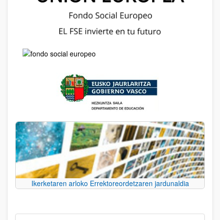
Ikerketaren arloko Errektoreordetzaren jardunaldia