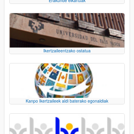
Erakunde elkartuak
Ikertzaileentzako ostatua
Kanpo Ikertzaileek aldi baterako egonaldiak