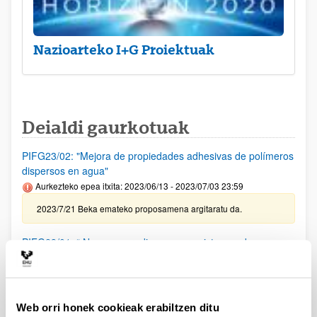
Nazioarteko I+G Proiektuak
Deialdi gaurkotuak
PIFG23/02: "Mejora de propiedades adhesivas de polímeros
dispersos en agua"
Aurkezteko epea itxita: 2023/06/13 - 2023/07/03 23:59
2023/7/21 Beka emateko proposamena argitaratu da.
PIFG23/01: “ Nuevos paradigmas para sistemas de
comunicación basados en herramientas de inteligencia
artificial”
Aurkezteko epea itxita: 2023/06/08 - 2023/06/28 23:59
Web orri honek cookieak erabiltzen ditu
2023/07/19 Beka emateko proposamena argitaratu da.