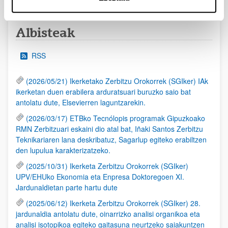
Albisteak
RSS
(2026/05/21) Ikerketako Zerbitzu Orokorrek (SGIker) IAk
ikerketan duen erabilera arduratsuari buruzko saio bat
antolatu dute, Elsevierren laguntzarekin.
(2026/03/17) ETBko Tecnólopis programak Gipuzkoako
RMN Zerbitzuari eskaini dio atal bat, Iñaki Santos Zerbitzu
Teknikariaren lana deskribatuz, Sagarlup egiteko erabiltzen
den lupulua karakterizatzeko.
(2025/10/31) Ikerketa Zerbitzu Orokorrek (SGIker)
UPV/EHUko Ekonomia eta Enpresa Doktoregoen XI.
Jardunaldietan parte hartu dute
(2025/06/12) Ikerketa Zerbitzu Orokorrek (SGIker) 28.
jardunaldia antolatu dute, oinarrizko analisi organikoa eta
analisi isotopikoa egiteko gaitasuna neurtzeko saiakuntzen