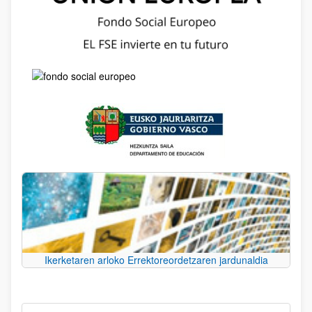
Ikerketaren arloko Errektoreordetzaren jardunaldia