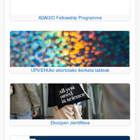
ADAGIO Fellowship Programme
UPV/EHUko aitortutako ikerketa taldeak
Ekoizpen zientifikoa