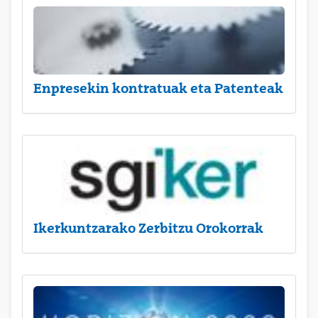
Enpresekin kontratuak eta Patenteak
Ikerkuntzarako Zerbitzu Orokorrak