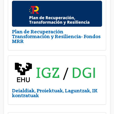
Plan de Recuperación
Transformación y Resiliencia- Fondos
MRR
Deialdiak, Proiektuak, Laguntzak, IK
kontratuak