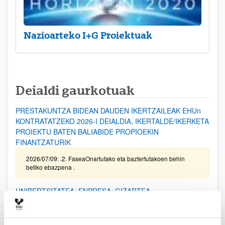
Nazioarteko I+G Proiektuak
Deialdi gaurkotuak
PRESTAKUNTZA BIDEAN DAUDEN IKERTZAILEAK EHUn
KONTRATATZEKO 2026-I DEIALDIA, IKERTALDE/IKERKETA
PROIEKTU BATEN BALIABIDE PROPIOEKIN
FINANTZATURIK
2026/07/09: .2. FaseaOnartutako eta baztertutakoen behin
betiko ebazpena .
UNIBERTSITATEA+ENPRESA+GIZARTEA
HARREMANAREN INPAKTUA EX POST EBALUATZEKO
PROIEKTUEN DEIALDIA