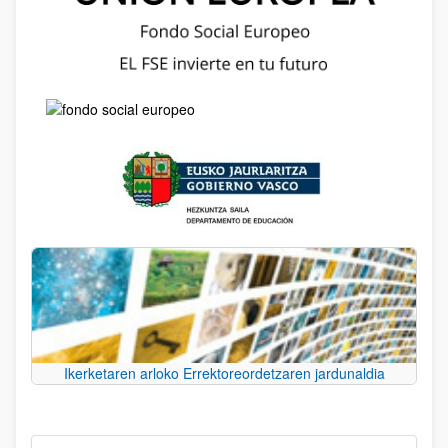
Ikerketaren arloko Errektoreordetzaren jardunaldia