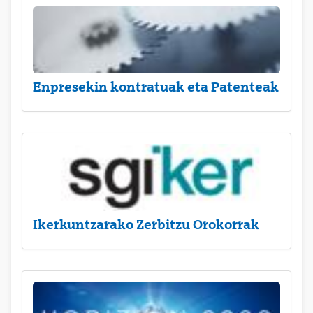
Enpresekin kontratuak eta Patenteak
Ikerkuntzarako Zerbitzu Orokorrak