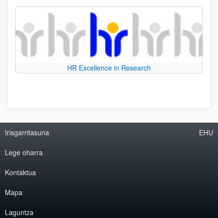
HR Excellence in Research
Irisgarritasuna
EHU
Lege oharra
Kontaktua
Mapa
Laguntza