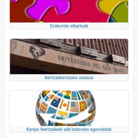
Erakunde elkartuak
Ikertzaileentzako ostatua
Kanpo Ikertzaileek aldi baterako egonaldiak