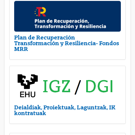
Plan de Recuperación
Transformación y Resiliencia- Fondos
MRR
Deialdiak, Proiektuak, Laguntzak, IK
kontratuak