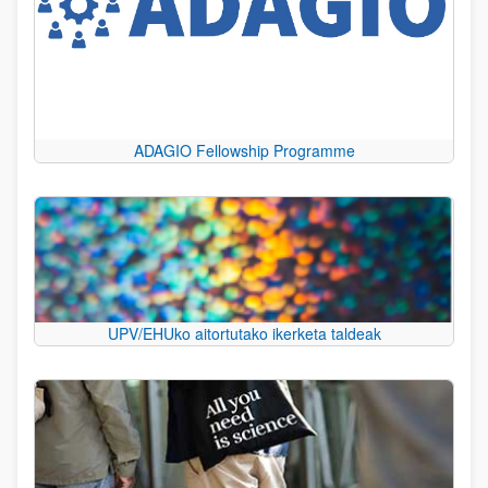
ADAGIO Fellowship Programme
UPV/EHUko aitortutako ikerketa taldeak