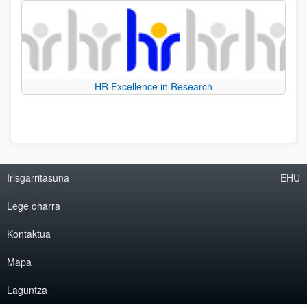
HR Excellence in Research
Irisgarritasuna
EHU
Lege oharra
Kontaktua
Mapa
Laguntza