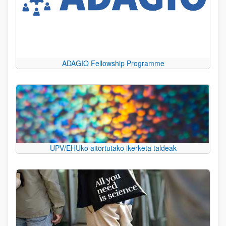
ADAGIO Fellowship Programme
UPV/EHUko aitortutako ikerketa taldeak