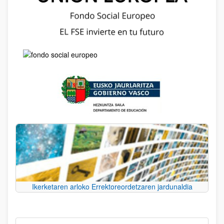
Ikerketaren arloko Errektoreordetzaren jardunaldia