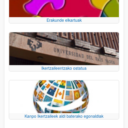
Erakunde elkartuak
Ikertzaileentzako ostatua
Kanpo Ikertzaileek aldi baterako egonaldiak