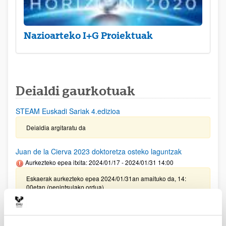
Nazioarteko I+G Proiektuak
Deialdi gaurkotuak
STEAM Euskadi Sariak 4.edizioa
Deialdia argitaratu da
Juan de la Cierva 2023 doktoretza osteko laguntzak
Aurkezteko epea itxita: 2024/01/17 - 2024/01/31 14:00
Eskaerak aurkezteko epea 2024/01/31an amaituko da, 14:
00etan (penintsulako ordua)
Oinarrizko ikerketako eta/edo ikerketa aplikatuko proiektuak
egiteko laguntzak (PIBA) 2024