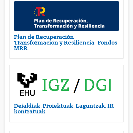
Plan de Recuperación
Transformación y Resiliencia- Fondos
MRR
Deialdiak, Proiektuak, Laguntzak, IK
kontratuak