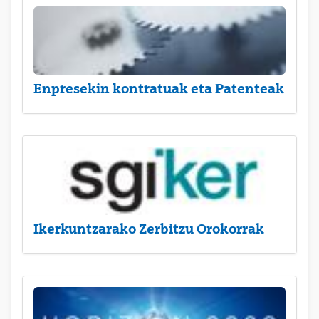
Enpresekin kontratuak eta Patenteak
Ikerkuntzarako Zerbitzu Orokorrak