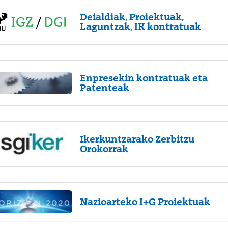
Deialdiak, Proiektuak,
Laguntzak, IK kontratuak
Enpresekin kontratuak eta
Patenteak
Ikerkuntzarako Zerbitzu
Orokorrak
Nazioarteko I+G Proiektuak