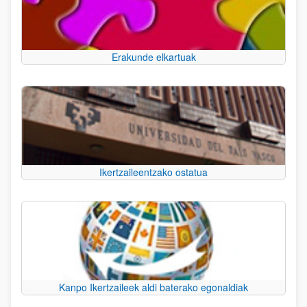
Erakunde elkartuak
Ikertzaileentzako ostatua
Kanpo Ikertzaileek aldi baterako egonaldiak