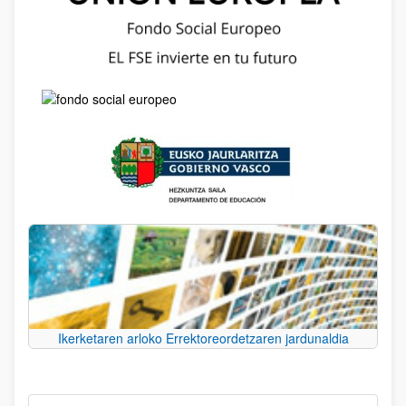
Ikerketaren arloko Errektoreordetzaren jardunaldia