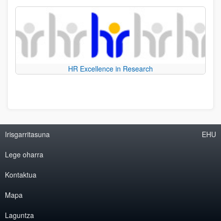
HR Excellence in Research
Irisgarritasuna
EHU
Lege oharra
Kontaktua
Mapa
Laguntza