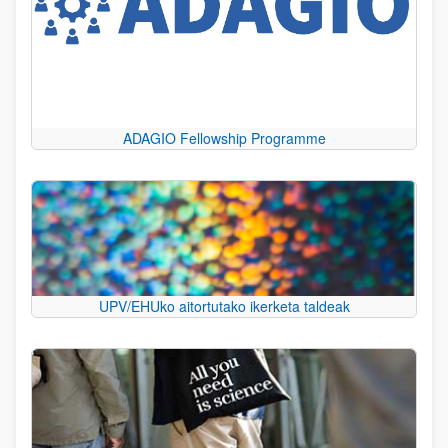
ADAGIO Fellowship Programme
UPV/EHUko aitortutako ikerketa taldeak