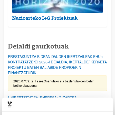
Nazioarteko I+G Proiektuak
Deialdi gaurkotuak
PRESTAKUNTZA BIDEAN DAUDEN IKERTZAILEAK EHUn
KONTRATATZEKO 2026-I DEIALDIA, IKERTALDE/IKERKETA
PROIEKTU BATEN BALIABIDE PROPIOEKIN
FINANTZATURIK
2026/07/09: .2. FaseaOnartutako eta baztertutakoen behin
betiko ebazpena .
UNIBERTSITATEA+ENPRESA+GIZARTEA
HARREMANAREN INPAKTUA EX POST EBALUATZEKO
PROIEKTUEN DEIALDIA