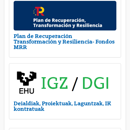
Plan de Recuperación
Transformación y Resiliencia- Fondos
MRR
Deialdiak, Proiektuak, Laguntzak, IK
kontratuak