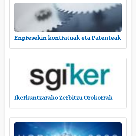
Enpresekin kontratuak eta Patenteak
Ikerkuntzarako Zerbitzu Orokorrak